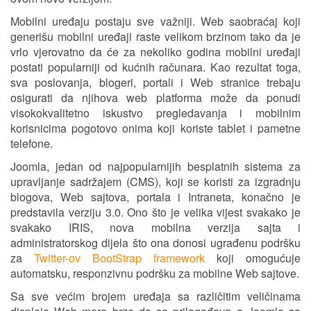
Mobilni uređaju postaju sve važniji. Web saobraćaj koji
generišu mobilni uređaji raste velikom brzinom tako da je
vrlo vjerovatno da će za nekoliko godina mobilni uređaji
postati popularniji od kućnih računara. Kao rezultat toga,
sva poslovanja, blogeri, portali i Web stranice trebaju
osigurati da njihova web platforma može da ponudi
visokokvalitetno iskustvo pregledavanja i mobilnim
korisnicima pogotovo onima koji koriste tablet i pametne
telefone.
Joomla, jedan od najpopularnijih besplatnih sistema za
upravljanje sadržajem (CMS), koji se koristi za izgradnju
blogova, Web sajtova, portala i Intraneta, konačno je
predstavila verziju 3.0. Ono što je velika vijest svakako je
svakako IRIS, nova mobilna verzija sajta i
administratorskog dijela što ona donosi ugrađenu podršku
za
Twitter-ov BootStrap framework
koji omogućuje
automatsku, responzivnu podršku za mobilne Web sajtove.
Sa sve većim brojem uređaja sa različitim veličinama