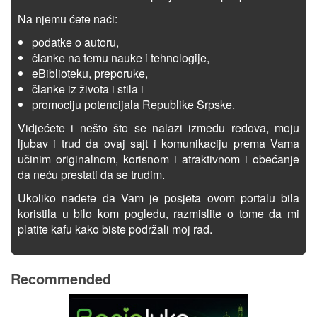
Na njemu ćete naći:
podatke o autoru,
članke na temu nauke i tehnologije,
eBiblioteku, preporuke,
članke iz života i stila i
promociju potencijala Republike Srpske.
Vidjećete i nešto što se nalazi između redova, moju
ljubav i trud da ovaj sajt i komunikaciju prema Vama
učinim originalnom, korisnom i atraktivnom i obećanje
da neću prestati da se trudim.
Ukoliko nađete da Vam je posjeta ovom portalu bila
koristila u bilo kom pogledu, razmislite o tome da mi
platite kafu kako biste podržali moj rad.
Recommended