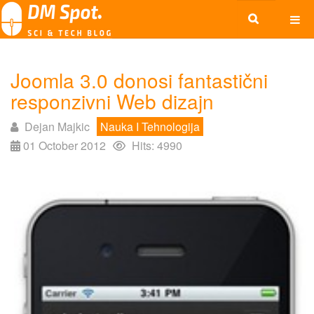
Joomla 3.0 donosi fantastični
responzivni Web dizajn
Dejan Majkic
Nauka I Tehnologija
01 October 2012
Hits: 4990