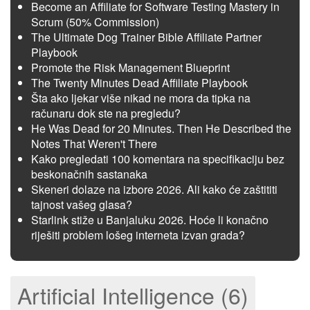
Become an Affiliate for Software Testing Mastery in
Scrum (50% Commission)
The Ultimate Dog Trainer Bible Affiliate Partner
Playbook
Promote the Risk Management Blueprint
The Twenty Minutes Dead Affiliate Playbook
Šta ako ljekar više nikad ne mora da tipka na
računaru dok ste na pregledu?
He Was Dead for 20 Minutes. Then He Described the
Notes That Weren't There
Kako pregledati 100 komentara na specifikaciju bez
beskonačnih sastanaka
Skeneri dolaze na izbore 2026. Ali kako će zaštititi
tajnost vašeg glasa?
Starlink stiže u Banjaluku 2026. Hoće li konačno
riješiti problem lošeg interneta izvan grada?
Artificial Intelligence (6)