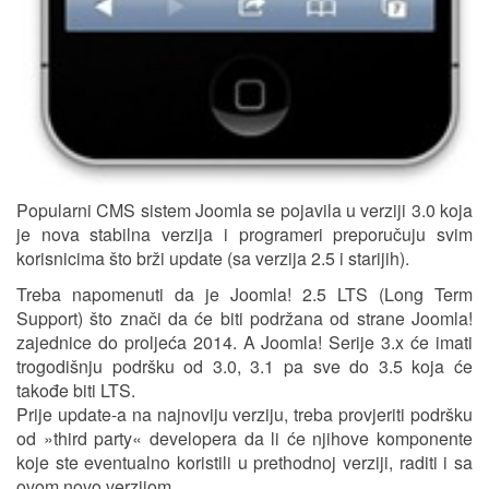
Popularni CMS sistem Joomla se pojavila u verziji 3.0 koja
je nova stabilna verzija i programeri preporučuju svim
korisnicima što brži update (sa verzija 2.5 i starijih).
Treba napomenuti da je Joomla! 2.5 LTS (Long Term
Support) što znači da će biti podržana od strane Joomla!
zajednice do proljeća 2014. A Joomla! Serije 3.x će imati
trogodišnju podršku od 3.0, 3.1 pa sve do 3.5 koja će
takođe biti LTS.
Prije update-a na najnoviju verziju, treba provjeriti podršku
od »third party« developera da li će njihove komponente
koje ste eventualno koristili u prethodnoj verziji, raditi i sa
ovom novo verzijom.