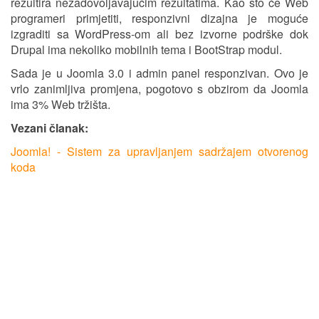
rezultira nezadovoljavajućim rezultatima. Kao što će Web
programeri primjetiti, responzivni dizajna je moguće
izgraditi sa WordPress-om ali bez izvorne podrške dok
Drupal ima nekoliko mobilnih tema i BootStrap modul.
Sada je u Joomla 3.0 i admin panel responzivan. Ovo je
vrlo zanimljiva promjena, pogotovo s obzirom da Joomla
ima 3% Web tržišta.
Vezani članak:
Joomla! - Sistem za upravljanjem sadržajem otvorenog
koda