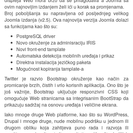
displeja Web mora brzo da se prilagođava a Joomla sa
ovim najnovijim izdanjem želi ići u korak sa promjenama.
Broj poboljšanja su napravljena od posljednjeg velikog
Joomla izdanja (v2.5). Ova najnovija verzija Joomla dolazi
sa funkcijama kao što su:
PostgreSQL driver
Novo okruženje za adminisraciju IRIS
Novi front-end tamplate
Automatska detekcija mobilnih uređaja i prikaz
Direktna instalacija jezičkog paketa
Mogućnost kopiranja tamplate-a
Twitter je razvio Bootstrap okruženje kao način za
promicanje brzih, čistih i vrlo korisnih aplikacija. Ono što je
još važnije, Bootstrap uključuje responzivni CSS koji
omogućuje Web stranicama sa integrisanim BootStrap da
prikazuju sadržaj na osnovu uređaja i veličine ekrana.
Iako mnoge druge Web platforme, kao što su WordPress,
Drupal i mnoge druge, nude mobilnu podršku u jednom ili
drugom obliku koja zahtijeva puno rada i razvoja ili