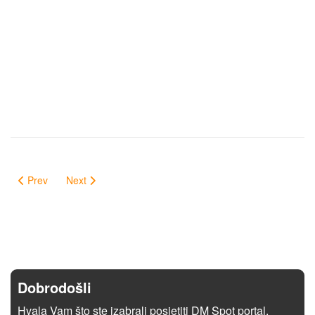
Prev
Next
Dobrodošli
Hvala Vam što ste izabrali posjetiti DM Spot portal.