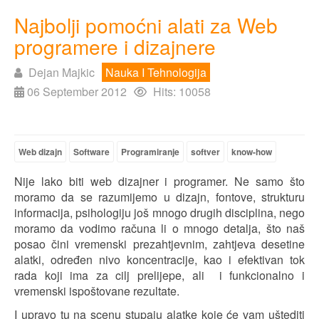
Najbolji pomoćni alati za Web
programere i dizajnere
Dejan Majkic
Nauka I Tehnologija
06 September 2012
Hits: 10058
Web dizajn
Software
Programiranje
softver
know-how
Nije lako biti web dizajner i programer. Ne samo što
moramo da se razum
ij
emo u dizajn, fontove, strukturu
informacija, psihologiju još mnogo drugih disciplina, nego
moramo da vodimo računa
l
i o mnogo detalja, što naš
posao čini vremenski prezaht
j
evnim, zaht
j
eva desetine
alatki, određen nivo koncentracije, kao i efektivan tok
rada koji ima za cilj prelijepe, ali i funkcionalno i
vremenski ispoštovane rezultate.
I upravo tu na scenu stupaju alatke koje će vam uštediti