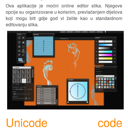
Ova aplikacije je moćni online editor slika. Njegove
opcije su organizovane u korisnim, prevlačenjem d
ij
elova
koji mogu biti gd
j
e god vi želite kao u standardnom
editovanju slika.
Unicode code