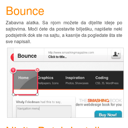
Bounce
Zabavna alatka. Sa njom možete da dijelite ideje po
sajtovima. Moći ćete da postavite bilješku, napišete neki
podsjetnik dok ste na sajtu, a kasnije da pogledate šta ste
sve napisali.