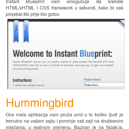
Instant Blueprint vam omogućuje da kreirate
HTML/xHTML I CSS framework u sekundi, kako bi vaš
projekat što pr
ij
e bio gotov.
Hummingbird
Ova mala aplikacija vam pruža uvid u to koliko ljudi je
trenutno na vašem sajtu i pominje vaš sajt na društvenim
mrežama, u realnom vremenu. Baziran je na Node.js,