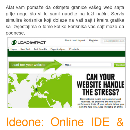
Alat vam pomaže da otkrijete granice vašeg web sajta
pr
ij
e nego što vi to sami naučite na teži način. Servis
simulira korisnike koji dolaze na vaš sajt i kreira grafike
sa izv
j
eštajima o tome koliko korisnika vaš sajt može da
podnese.
Ideone: Online IDE &