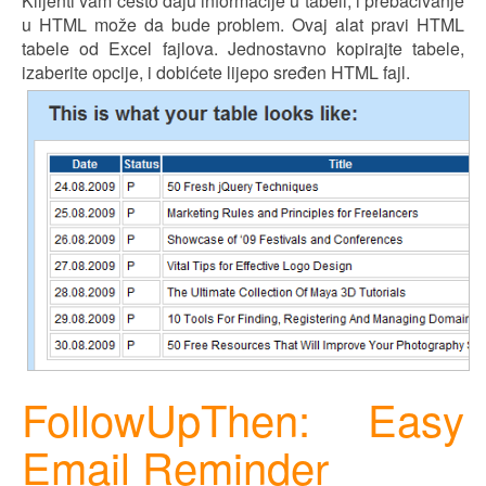
Klijenti vam često daju informacije u tabeli, i prebacivanje
u HTML može da bude problem. Ovaj alat pravi HTML
tabele od Excel fajlova. Jednostavno kopirajte tabele,
izaberite opcije, i dobićete l
ij
epo sre
đ
en HTML fajl.
FollowUpThen: Easy
Email Reminder