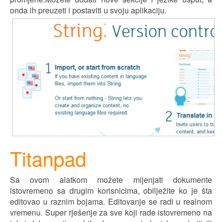
onda ih preuzeti i postaviti u svoju aplikaciju.
Titanpad
Sa ovom alatkom možete m
ij
enjati dokumente
istovremeno sa drugim korisnicima, ob
i
l
j
ežite ko je šta
editovao u raznim bojama. Editovanje se radi u realnom
vremenu. Super r
j
ešenje za sve koji rade istovremeno na