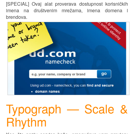
[SPECIAL] Ovaj alat proverava dostupnost korisničkih
imena na društvenim mrežama, imena domena
i
brendova.
Typograph — Scale &
Rhythm