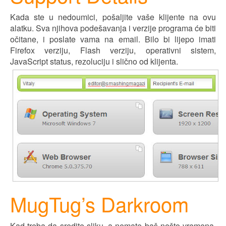
Kada ste u nedoumici, pošaljite vaše klijente na ovu
alatku. Sva njihov
a
podešavanja i verzije programa će biti
očitane, i poslate vama na email. Bilo bi l
ij
epo imati
Firefox verziju, Flash verziju, operativni sistem,
JavaScript status, rezoluciju i slično od klijenta.
MugTug’s Darkroom
Kad treba da sredite sliku, a nemate baš nešto vremena,