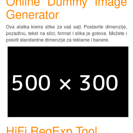
Online Dummy Image
Generator
Ova alatka kreira slike za vaš sajt. Postavite dimenzije,
pozadinu, tekst na slici, format i slika je gotova. Možete i
praviti standardne dimenzije za reklame i banere.
HiFi RegExp Tool