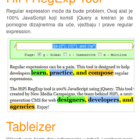
Regular expression može da bude problem. Ovaj alat je
100% JavaScript koji koristi jQuery
a
kreiran
je
da
pomogne dizajnerima da uče, v
j
ežbaju i prave regular
expression.
Tableizer