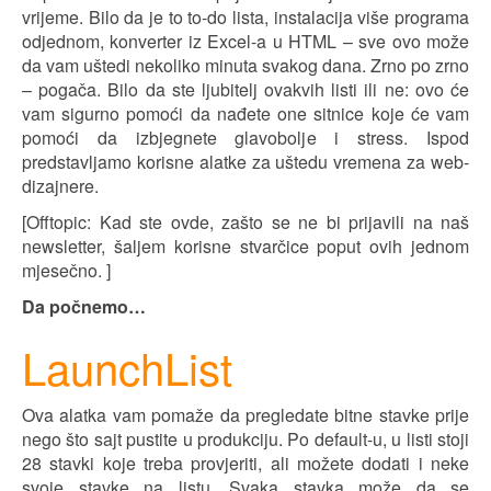
vrijeme. Bilo da je to to-do lista, instalacija više programa
odjednom, konverter iz Excel-a u HTML – sve ovo može
da vam uštedi nekoliko minuta svakog dana. Zrno po zrno
– pogača. Bilo da ste ljubitelj ovakvih listi ili ne: ovo će
vam sigurno pomoći da nađete one sitnice koje će vam
pomoći da izbjegnete glavobolje i stress. Ispod
predstavljamo korisne alatke za uštedu vremena za web-
dizajnere.
[Offtopic: Kad ste ovde, zašto se ne bi prijavili na naš
newsletter, šaljem korisne stvarčice poput ovih jednom
mjesečno. ]
Da počnemo…
LaunchList
Ova alatka vam pomaže da pregledate bitne stavke prije
nego što sajt pustite u produkciju. Po default-u, u listi stoji
28 stavki koje treba provjeriti, ali možete dodati i neke
svoje stavke na listu. Svaka stavka može da se