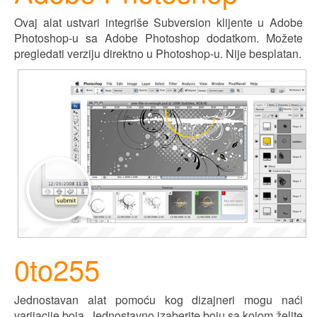
Ovaj alat ustvari integriše Subversion klijente u Adobe
Photoshop-u sa Adobe Photoshop dodatkom. Možete
pregledati verziju direktno u Photoshop-u. Nije besplatan.
0to255
Jednostavan alat pomoću kog dizajneri mogu naći
varijacije boja. Jednostavno izaberite boju sa kojom želite