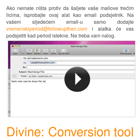
Ako nemate ništa protiv da šaljete vaše mailove trećim
licima, isprobajte ovaj alat kao email pods
j
etnik. Na
vašem sl
j
edećem email-u samo dodajte
vremenskiperiod@followupthen.com
i alatka
ć
e vas
pods
j
etiti kad period istekne. Ne treba vam nalog.
Divine: Conversion tool