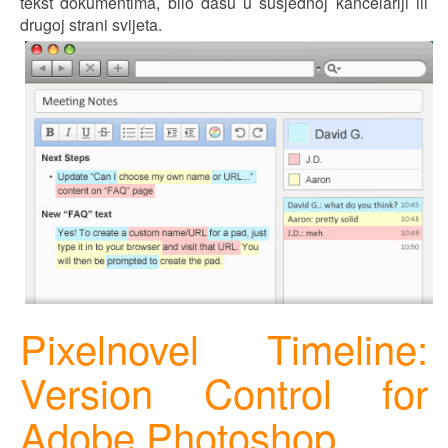
tekst dokumentima, bilo dasu u sus
j
ednoj kancelariji ili
drugoj stran
i
sv
ij
eta.
Pixelnovel Timeline:
Version Control for
Adobe Photoshop