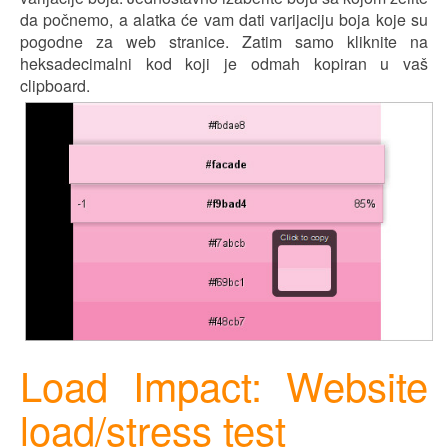
da počnemo, a alatka će vam dati varijaciju boja koje su
pogodne za web stranice. Zatim samo kliknite na
heksadecimalni kod koji je odmah kopiran u vaš
clipboard.
Load Impact: Website
load/stress test