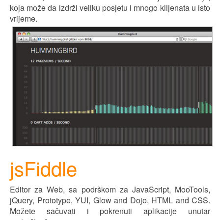
koja može da izdrži veliku pos
j
etu i mnogo klijenata u isto
vr
ij
eme.
jsFiddle
Editor za Web, sa podrškom za JavaScript, MooTools,
jQuery, Prototype, YUI, Glow and Dojo, HTML and CSS.
Možete sačuvati i pokrenuti aplikacije unutar