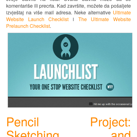
komentariše ili precrta. Kad završite, možete da pošaljete
izvještaj na više mail adresa. Neke alternative
Ultimate
Website Launch Checklist
i
The Ultimate Website
Prelaunch Checklist
.
Pencil Project:
Sketching and