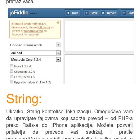
pretraživača.
String:
Ukratko, String kontroliše lokalizaciju. Omogućava vam
da upravljate fajlovima koji sadrže prevod – od PHP-a
preko Rails-a do iPhone aplikacija. Možete pozvati
prijatelja da prevede vaš sadržaj, i pratite
prom
j
ene.Možete dodati nove sekcije i jezike usput, a