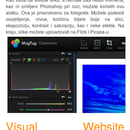
kao ni omiljeni Photoshop pri ruci, možete koristiti ovu
alatku. Ona je prvenstveno za fotografe. Možete podesiti
osv
j
etljenje, nivoe, količinu b
ij
ele boje na slici,
ekspoziciju, kontrast i saturaciju, kao i neke efekte. Na
kraju, slike možete uploadovati na Flick i Picasa-u.
Visual Website