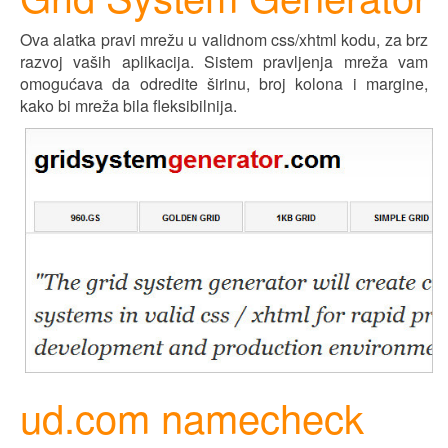
Ova alatka pravi mrežu u validnom css/xhtml kodu, za brz
razvoj vaših aplikacija. Sistem pravljenja mreža vam
omogućava da odredite širinu, broj kolona i margine,
kako bi mreža bila fleksibilnija.
ud.com namecheck