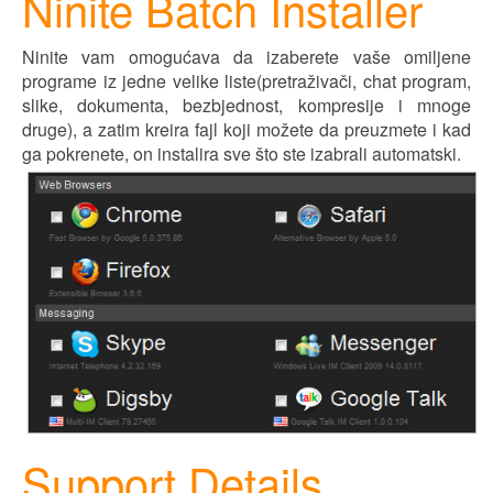
Ninite Batch Installer
Ninite vam omogućava da izaberete vaše omiljene
programe iz jedne velike liste(pretraživači, chat program,
slike, dokumenta,
bezbjednost
, kompresije i mnoge
druge), a zatim kreira fajl koji možete da preuzmete i kad
ga pokrenete, on instalira sve što ste izabrali automatski.
Support Details