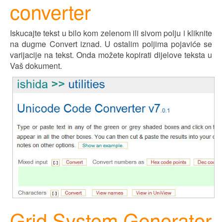
converter
Iskucajte tekst u bilo kom zelenom ili sivom polju i kliknite
na dugme Convert iznad. U ostalim poljima pojavi
ć
e se
varijacije na tekst. Onda možete kopirati d
ij
elove teksta u
Vaš dokument.
Grid System Generator