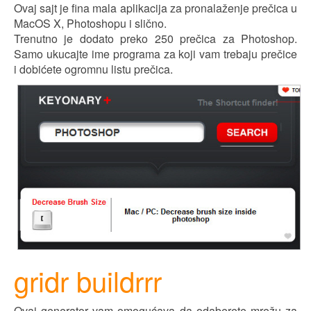
Ovaj sajt je fina mala aplikacija za pronalaženje prečica u
MacOS X, Photoshopu
i
slično.
Trenutno je dodat
o
preko 250 prečica za Photoshop.
Samo ukucajte ime programa za koji vam trebaju prečice
i dobićete ogromnu listu prečica.
gridr buildrrr
Ovaj generator vam omogućava da odaberete mrežu za