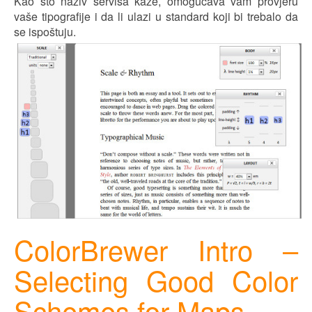
Kao što naziv servisa kaže, omogućava vam prov
j
eru
vaše tipografije i da li ulazi u standard koji bi trebalo da
se ispoštuju.
ColorBrewer Intro –
Selecting Good Color
Schemes for Maps