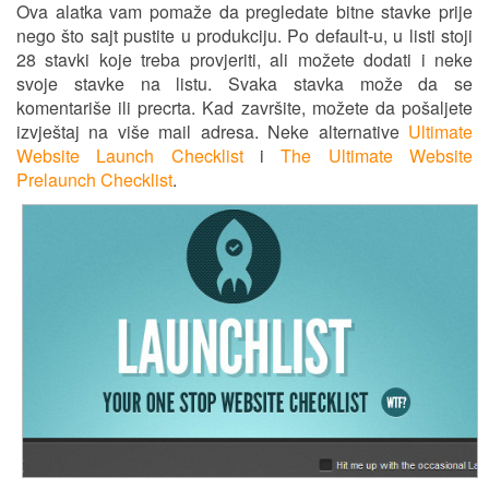
Ova alatka vam pomaže da pregledate bitne stavke prije
nego što sajt pustite u produkciju. Po default-u, u listi stoji
28 stavki koje treba provjeriti, ali možete dodati i neke
svoje stavke na listu. Svaka stavka može da se
komentariše ili precrta. Kad završite, možete da pošaljete
izvještaj na više mail adresa. Neke alternative
Ultimate
Website Launch Checklist
i
The Ultimate Website
Prelaunch Checklist
.