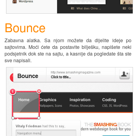
Bounce
Zabavna alatka. Sa njom možete da dijelite ideje po
sajtovima. Moći ćete da postavite bilješku, napišete neki
podsjetnik dok ste na sajtu, a kasnije da pogledate šta ste
sve napisali.