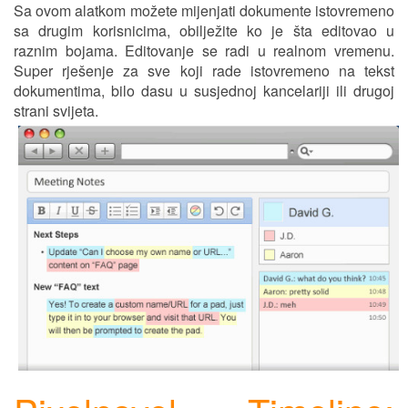
Sa ovom alatkom možete m
ij
enjati dokumente istovremeno
sa drugim korisnicima, ob
i
l
j
ežite ko je šta editovao u
raznim bojama. Editovanje se radi u realnom vremenu.
Super r
j
ešenje za sve koji rade istovremeno na tekst
dokumentima, bilo dasu u sus
j
ednoj kancelariji ili drugoj
stran
i
sv
ij
eta.