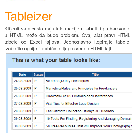
Tableizer
Klijenti vam često daju informacije u tabeli, i prebacivanje
u HTML može da bude problem. Ovaj alat pravi HTML
tabele od Excel fajlova. Jednostavno kopirajte tabele,
izaberite opcije, i dobićete l
ij
epo sre
đ
en HTML fajl.