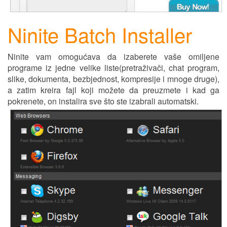
Ninite Batch Installer
Ninite vam omogućava da izaberete vaše omiljene
programe iz jedne velike liste(pretraživači, chat program,
slike, dokumenta,
bezbjednost
, kompresije i mnoge druge),
a zatim kreira fajl koji možete da preuzmete i kad ga
pokrenete, on instalira sve što ste izabrali automatski.