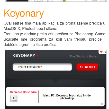
Keyonary
Ovaj sajt je fina mala aplikacija za pronalaženje prečica u
MacOS X, Photoshopu
i
slično.
Trenutno je dodat
o
preko 250 prečica za Photoshop. Samo
ukucajte ime programa za koji vam trebaju prečice i
dobićete ogromnu listu prečica.