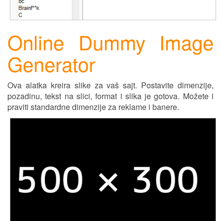
Online Dummy Image
Generator
Ova alatka kreira slike za vaš sajt. Postavite dimenzije,
pozadinu, tekst na slici, format i slika je gotova. Možete i
praviti standardne dimenzije za reklame i banere.