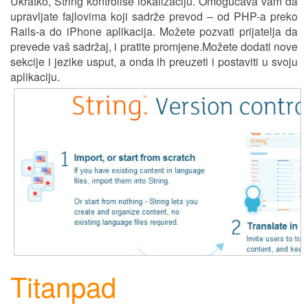
Ukratko, String kontroliše lokalizaciju. Omogućava vam da
upravljate fajlovima koji sadrže prevod – od PHP-a preko
Rails-a do iPhone aplikacija. Možete pozvati prijatelja da
prevede vaš sadržaj, i pratite prom
j
ene.Možete dodati nove
sekcije i jezike usput, a onda ih preuzeti i postaviti u svoju
aplikaciju.
Titanpad