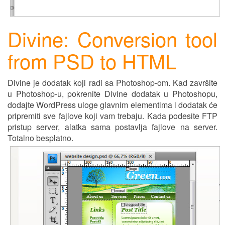
Divine: Conversion tool
from PSD to HTML
Divine je dodatak koji radi sa Photoshop-om. Kad završite
u Photoshop-u, pokrenite Divine dodatak u P
h
otoshopu,
dodajte WordPress uloge glavnim elementima i dodatak će
pripremiti sve fajlove koji vam trebaju. Kada podesite FTP
pristup server, alatka sama postavlja fajlove na server.
Totalno besplatno.