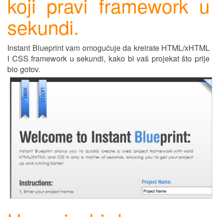
koji pravi framework u
sekundi.
Instant Blueprint vam omogućuje da kreirate HTML/xHTML
I CSS framework u sekundi, kako bi vaš projekat što pr
ij
e
bio gotov.