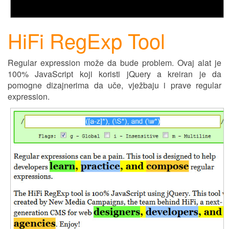
HiFi RegExp Tool
Regular expression može da bude problem. Ovaj alat je
100% JavaScript koji koristi jQuery
a
kreiran
je
da
pomogne dizajnerima da uče, v
j
ežbaju i prave regular
expression.