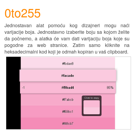
0to255
Jednostavan alat pomoću kog dizajneri mogu naći
varijacije boja. Jednostavno izaberite boju sa kojom želite
da počnemo, a alatka će vam dati varijaciju boja koje su
pogodne za web stranice. Zatim samo kliknite na
heksadecimalni kod koji je odmah kopiran u vaš clipboard.