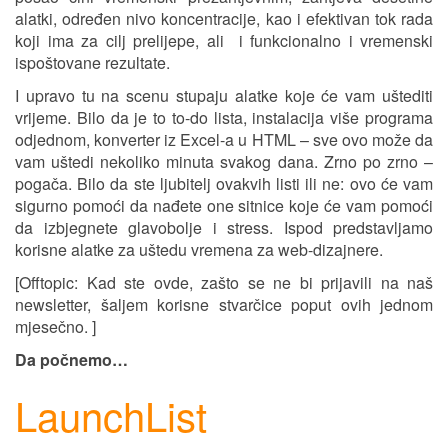
alatki, određen nivo koncentracije, kao i efektivan tok rada
koji ima za cilj prelijepe, ali i funkcionalno i vremenski
ispoštovane rezultate.
I upravo tu na scenu stupaju alatke koje će vam uštediti
vrijeme. Bilo da je to to-do lista, instalacija više programa
odjednom, konverter iz Excel-a u HTML – sve ovo može da
vam uštedi nekoliko minuta svakog dana. Zrno po zrno –
pogača. Bilo da ste ljubitelj ovakvih listi ili ne: ovo će vam
sigurno pomoći da nađete one sitnice koje će vam pomoći
da izbjegnete glavobolje i stress. Ispod predstavljamo
korisne alatke za uštedu vremena za web-dizajnere.
[Offtopic: Kad ste ovde, zašto se ne bi prijavili na naš
newsletter, šaljem korisne stvarčice poput ovih jednom
mjesečno. ]
Da počnemo…
LaunchList