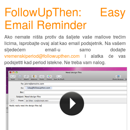
FollowUpThen: Easy
Email Reminder
Ako nemate ništa protiv da šaljete vaše mailove trećim
licima, isprobajte ovaj alat kao email pods
j
etnik. Na vašem
sl
j
edećem email-u samo dodajte
vremenskiperiod@followupthen.com
i alatka
ć
e vas
pods
j
etiti kad period istekne. Ne treba vam nalog.