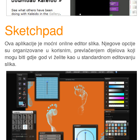
Sketchpad
Ova aplikacije je moćni online editor slika. Njegove opcije
su organizovane u korisnim, prevlačenjem d
ij
elova koji
mogu biti gd
j
e god vi želite kao u standardnom editovanju
slika.