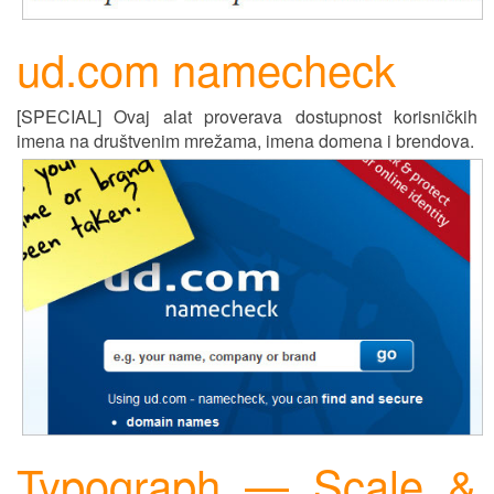
ud.com namecheck
[SPECIAL] Ovaj alat proverava dostupnost korisničkih
imena na društvenim mrežama, imena domena
i
brendova.
Typograph — Scale &