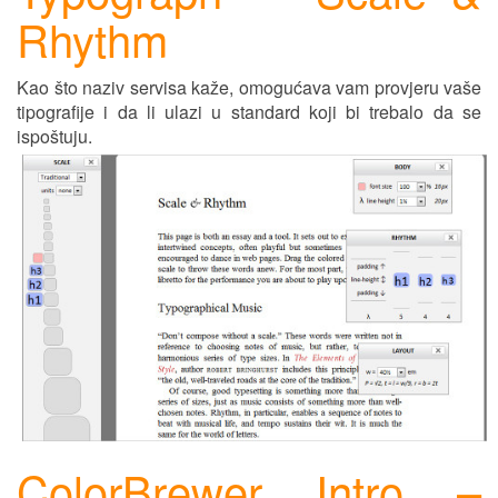
Rhythm
Kao što naziv servisa kaže, omogućava vam prov
j
eru vaše
tipografije i da li ulazi u standard koji bi trebalo da se
ispoštuju.
ColorBrewer Intro –