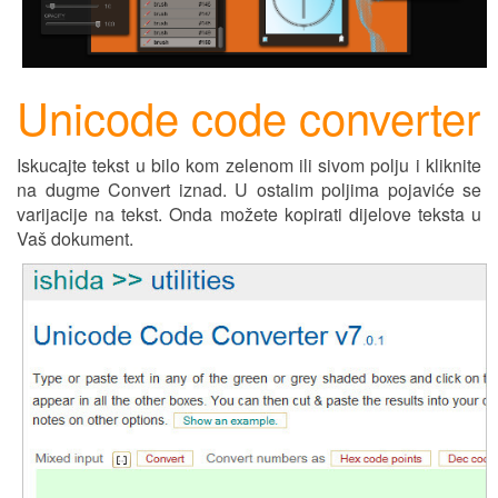
Unicode code converter
Iskucajte tekst u bilo kom zelenom ili sivom polju i kliknite
na dugme Convert iznad. U ostalim poljima pojavi
ć
e se
varijacije na tekst. Onda možete kopirati d
ij
elove teksta u
Vaš dokument.