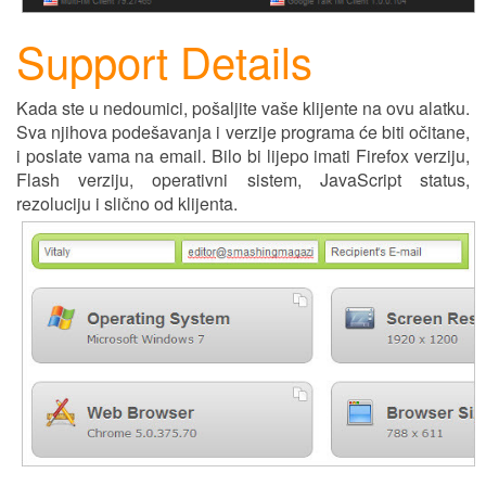
Support Details
Kada ste u nedoumici, pošaljite vaše klijente na ovu alatku.
Sva njihov
a
podešavanja i verzije programa će biti očitane,
i poslate vama na email. Bilo bi l
ij
epo imati Firefox verziju,
Flash verziju, operativni sistem, JavaScript status,
rezoluciju i slično od klijenta.