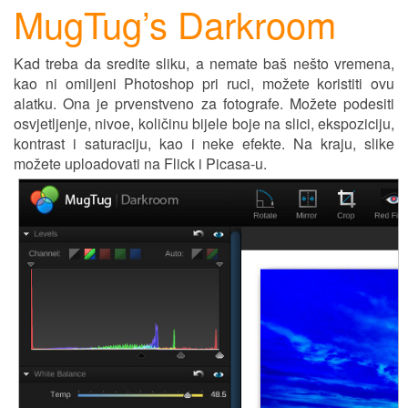
MugTug’s Darkroom
Kad treba da sredite sliku, a nemate baš nešto vremena,
kao ni omiljeni Photoshop pri ruci, možete koristiti ovu
alatku. Ona je prvenstveno za fotografe. Možete podesiti
osv
j
etljenje, nivoe, količinu b
ij
ele boje na slici, ekspoziciju,
kontrast i saturaciju, kao i neke efekte. Na kraju, slike
možete uploadovati na Flick i Picasa-u.