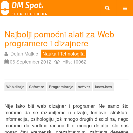
Najbolji pomoćni alati za Web
programere i dizajnere
Dejan Majkic
Nauka I Tehnologija
06 September 2012
Hits: 10062
Web dizajn
Software
Programiranje
softver
know-how
Nije lako biti web dizajner i programer. Ne samo što
moramo da se razum
ij
emo u dizajn, fontove, strukturu
informacija, psihologiju još mnogo drugih disciplina, nego
moramo da vodimo računa
l
i o mnogo detalja, što naš
posao čini vremenski prezaht
j
evnim, zaht
j
eva desetine