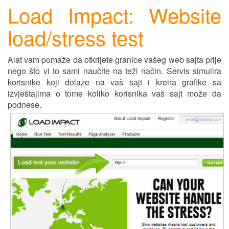
Load Impact: Website
load/stress test
Alat vam pomaže da otkrijete granice vašeg web sajta pr
ij
e
nego što vi to sami naučite na teži način. Servis simulira
korisnike koji dolaze na vaš sajt i kreira grafike sa
izv
j
eštajima o tome koliko korisnika vaš sajt može da
podnese.