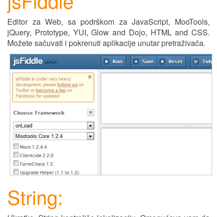
jsFiddle
Editor za Web, sa podrškom za JavaScript, MooTools,
jQuery, Prototype, YUI, Glow and Dojo, HTML and CSS.
Možete sačuvati i pokrenuti aplikacije unutar pretraživača.
String: