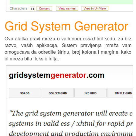
Grid System Generator
Ova alatka pravi mrežu u validnom css/xhtml kodu, za brz
razvoj vaših aplikacija. Sistem pravljenja mreža vam
omogućava da odredite širinu, broj kolona i margine, kako
bi mreža bila fleksibilnija.