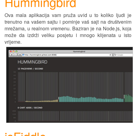
Hummingbird
Ova mala aplikacija vam pruža uvid u to koliko ljudi je
trenutno na vašem sajtu i pominje vaš sajt na društvenim
mrežama, u realnom vremenu. Baziran je na Node.js, koja
može da izdrži veliku pos
j
etu i mnogo klijenata u isto
vr
ij
eme.