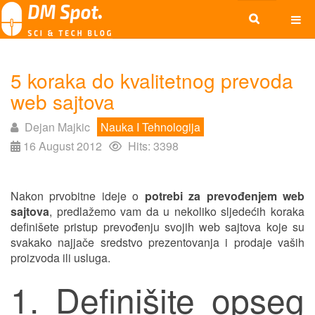
5 koraka do kvalitetnog prevoda
web sajtova
Dejan Majkic
Nauka I Tehnologija
16 August 2012
Hits: 3398
Nakon prvobitne ideje o
potrebi za prevođenjem web
sajtova
, predlažemo vam da u nekoliko sljedećih koraka
definišete pristup prevođenju svojih web sajtova koje su
svakako najjače sredstvo prezentovanja i prodaje vaših
proizvoda ili usluga.
1. Definišite opseg