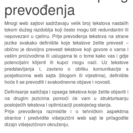
prevođenja
Mnogi web sajtovi sadržavaju velik broj tekstova nastalih
tokom dužeg razdoblja koji često mogu biti redundantni ili
nepovezani u cjelinu. Prije prevođenja tekstova na strane
jezike svakako definišite koje tekstove želite prevesti –
obično je dovoljno prevesti tekstove koji govore o vama i
vašim proizvodima ili uslugama te o tome kako vas i gdje
potencijalni klijenti ili kupci mogu naći. Uz tekstove
predstavljanja i, zavisno o obliku komunikacije s
posjetiocima web sajta (blogom ili vijestima), definišite
hoće li se prevoditi i svakodnevne objave i novosti.
Definisanje sadržaja i opsega tekstova koje želite objaviti i
na drugim jezicima pomoći će vam u strukturisanju
postojećih tekstova i optimizaciji postojećeg stanja.
Prije prevođenja razmislite i o tehničkim aspektima
stranice i predvidite višejezični web sajt te prilagodite
dizajn višejezičnom okruženju.