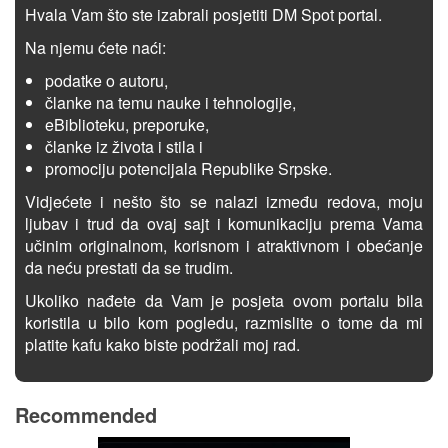
Hvala Vam što ste izabrali posjetiti DM Spot portal.
Na njemu ćete naći:
podatke o autoru,
članke na temu nauke i tehnologije,
eBiblioteku, preporuke,
članke iz života i stila i
promociju potencijala Republike Srpske.
Vidjećete i nešto što se nalazi između redova, moju
ljubav i trud da ovaj sajt i komunikaciju prema Vama
učinim originalnom, korisnom i atraktivnom i obećanje
da neću prestati da se trudim.
Ukoliko nađete da Vam je posjeta ovom portalu bila
koristila u bilo kom pogledu, razmislite o tome da mi
platite kafu kako biste podržali moj rad.
Recommended