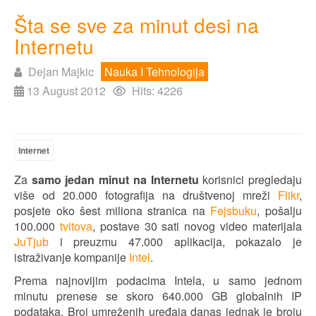
Šta se sve za minut desi na
Internetu
Dejan Majkic
Nauka I Tehnologija
13 August 2012
Hits: 4226
Internet
Za
samo jedan minut na Internetu
korisnici pregledaju
više od 20.000 fotografija na društvenoj mreži
Flikr
,
posjete oko šest miliona stranica na
Fejsbuku
, pošalju
100.000
tvitova
, postave 30 sati novog video materijala
JuTjub
i preuzmu 47.000 aplikacija, pokazalo je
istraživanje kompanije
Intel
.
Prema najnovijim podacima Intela, u samo jednom
minutu prenese se skoro 640.000 GB globalnih IP
podataka. Broj umreženih uređaja danas jednak je broju