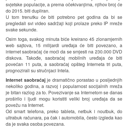
svjetske populacije, a prema očekivanjima, njihov broj će
do 2015. biti dupliran.
U tom trenutku će biti potrebno pet godina da bi se
pregledali svi video sadržaji koji prolaze preko IP mreže
svake sekunde.
Osim toga, svakog minuta biće kreirano 45 zlonamjernih
web sajtova, 15 milijardi uređaja će biti povezano, a
internet saobraćaj će moći da se smjesti na 230.000 DVD
diskova. Takođe, saobraćaj mobilnih uređaja će biti
povećan 11 puta, a saobraćaj opšteg Interneta tri puta,
prognozirali su stručnjaci Intela.
Internet saobraćaj
je dramatično porastao u posljednjih
nekoliko godina, a razvoj i popularnost socijalnih mreža
je bitan razlog za to. Povezivanje sa Internetom se danas
proširilo i ljudi mogu koristiti veliki broj uređaja da se
povežu na Internet.
Od smart telefona, preko tableta, netbuk i noutbuk, do
ultrabuk računara, pa čak i automobila, često izgleda kao
da je svaka osoba povezana.