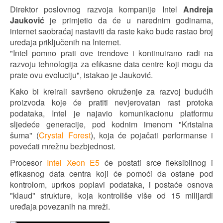
Direktor poslovnog razvoja kompanije Intel
Andreja
Jauković
je primjetio da će u narednim godinama,
internet saobraćaj nastaviti da raste kako bude rastao broj
uređaja priključenih na Internet.
"Intel pomno prati ove trendove i kontinuirano radi na
razvoju tehnologija za efikasne data centre koji mogu da
prate ovu evoluciju", istakao je Jauković.
Kako bi kreirali savršeno okruženje za razvoj budućih
proizvoda koje će pratiti nevjerovatan rast protoka
podataka, Intel je najavio komunikacionu platformu
sljedeće generacije, pod kodnim imenom "Kristalna
šuma" (
Crystal Forest
), koja će pojačati performanse i
povećati mrežnu bezbjednost.
Procesor
Intel Xeon E5
će postati srce fleksibilnog i
efikasnog data centra koji će pomoći da ostane pod
kontrolom, uprkos poplavi podataka, i postaće osnova
"klaud" strukture, koja kontroliše više od 15 milijardi
uređaja povezanih na mreži.