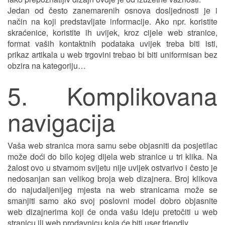
Jedan od često zanemarenih osnova dosljednosti je i
način na koji predstavljate informacije. Ako npr. koristite
skraćenice, koristite ih uvijek, kroz cijele web stranice,
format vaših kontaktnih podataka uvijek treba biti isti,
prikaz artikala u web trgovini trebao bi biti uniformisan bez
obzira na kategoriju…
5. Komplikovana
navigacija
Vaša web stranica mora samu sebe objasniti da posjetilac
može doći do bilo kojeg dijela web stranice u tri klika. Na
žalost ovo u stvarnom svijetu nije uvijek ostvarivo i često je
nedosanjan san velikog broja web dizajnera. Broj klikova
do najudaljenijeg mjesta na web stranicama može se
smanjiti samo ako svoj poslovni model dobro objasnite
web dizajnerima koji će onda vašu ideju pretočiti u web
stranicu ili web prodavnicu koja će biti user friendly.