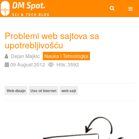
Problemi web sajtova sa
upotrebljivošću
Dejan Majkic
Nauka I Tehnologija
09 August 2012
Hits: 3592
Web dizajn
Use of Internet
web sajt