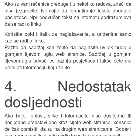
Ako su vam rečenice preduge i u nekoliko redova, znači da
nisu jezgrovite. Nemojte da formatiranje teksta zbunjuje
posjetioce. Npr. podvučen tekst na internetu podrazumjeva
da se radi o linku.
Koristite bold i italik za naglašavanje, a underline samo
kad se radi o linku.
Pazite da sadržaj koji želite da naglasite uvijek bude u
gornjem lijevom uglu web stranice. Sadržaj u gornjem
lijevom uglu privući će pažnju posjetioca i lakše ćete mu
prenijeti informaciju koju želite.
4. Nedostatak
dosljednosti
Ako boje, fontovi, slike i informacije nisu dosljedne ili
dosljedno predstavljene kroz cijele web stranice, korisnici
će čak pomisliti da su na drugim web stranicama. Dobar i
lako prepoznatljiv dizajn ovdje je od izuzetne važnosti.