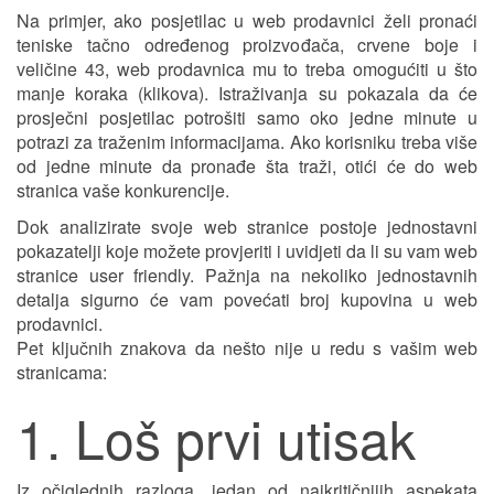
Na primjer, ako posjetilac u web prodavnici želi pronaći
teniske tačno određenog proizvođača, crvene boje i
veličine 43, web prodavnica mu to treba omogućiti u što
manje koraka (klikova). Istraživanja su pokazala da će
prosječni posjetilac potrošiti samo oko jedne minute u
potrazi za traženim informacijama. Ako korisniku treba više
od jedne minute da pronađe šta traži, otići će do web
stranica vaše konkurencije.
Dok analizirate svoje web stranice postoje jednostavni
pokazatelji koje možete provjeriti i uvidjeti da li su vam web
stranice user friendly. Pažnja na nekoliko jednostavnih
detalja sigurno će vam povećati broj kupovina u web
prodavnici.
Pet ključnih znakova da nešto nije u redu s vašim web
stranicama:
1. Loš prvi utisak
Iz očiglednih razloga, jedan od najkritičnijih aspekata