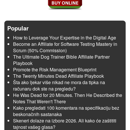
Popular
How to Leverage Your Expertise in the Digital Age
Become an Affiliate for Software Testing Mastery in
Scrum (50% Commission)
The Ultimate Dog Trainer Bible Affiliate Partner
Playbook
Promote the Risk Management Blueprint
The Twenty Minutes Dead Affiliate Playbook
Šta ako ljekar više nikad ne mora da tipka na
računaru dok ste na pregledu?
He Was Dead for 20 Minutes. Then He Described the
Notes That Weren't There
Kako pregledati 100 komentara na specifikaciju bez
beskonačnih sastanaka
Skeneri dolaze na izbore 2026. Ali kako će zaštititi
tajnost vašeg glasa?