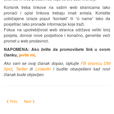
Korisnik treba linkove na vašim web stranicama lako
pronaći i opisi linkova trebaju imati smisla. Koristite
uobičajene izraze poput “kontakt” ili “o nama” tako da
posjetilac lako pronađe informacije koje traži.
Fokus na upotrebljivost web stranica održava veliki broj
posjeta, donosi nove posjetioce i konačno, generiše veći
promet u web prodavnici.
NAPOMENA: Ako želite da promovišete link u ovom
članku,
javite mi
.
Ako vam se ovaj članak dopao, lajkujte
FB stranicu DM
Spot
,
Twitter
ili
LinkedIn
i budite obavješteni kad novi
članak bude objavljen.
Prev
Next