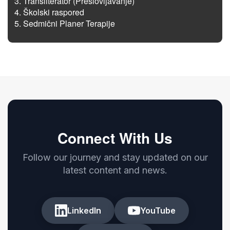
Transliterator (Preslovljavanje)
Školski raspored
Sedmični Planer Terapije
Connect With Us
Follow our journey and stay updated on our
latest content and news.
LinkedIn
YouTube