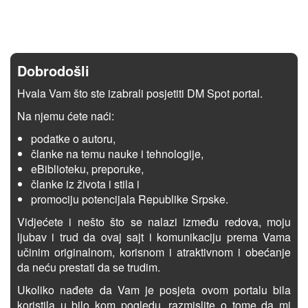
Dobrodošli
Hvala Vam što ste izabrali posjetiti DM Spot portal.
Na njemu ćete naći:
podatke o autoru,
članke na temu nauke i tehnologije,
eBiblioteku, preporuke,
članke iz života i stila i
promociju potencijala Republike Srpske.
Vidjećete i nešto što se nalazi između redova, moju
ljubav i trud da ovaj sajt i komunikaciju prema Vama
učinim originalnom, korisnom i atraktivnom i obećanje
da neću prestati da se trudim.
Ukoliko nađete da Vam je posjeta ovom portalu bila
koristila u bilo kom pogledu, razmislite o tome da mi