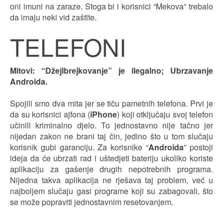
oni imuni na zaraze. Stoga bi i korisnici “Mekova” trebalo
da imaju neki vid zaštite.
TELEFONI
Mitovi: “Džejlbrejkovanje” je ilegalno; Ubrzavanje
Androida.
Spojili smo dva mita jer se tiču pametnih telefona. Prvi je
da su korisnici ajfona (
iPhone
) koji otključaju svoj telefon
učinili kriminalno djelo. To jednostavno nije tačno jer
nijedan zakon ne brani taj čin, jedino što u tom slučaju
korisnik gubi garanciju. Za korisnike “
Androida
” postoji
ideja da će ubrzati rad i uštedjeti bateriju ukoliko koriste
aplikaciju za gašenje drugih nepotrebnih programa.
Nijedna takva aplikacija ne rješava taj problem, već u
najboljem slučaju gasi programe koji su zabagovali, što
se može popraviti jednostavnim resetovanjem.