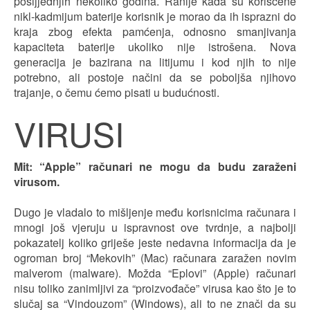
posljjednjih nekoliko godina. Ranije kada su korišćene
nikl-kadmijum baterije korisnik je morao da ih isprazni do
kraja zbog efekta pamćenja, odnosno smanjivanja
kapaciteta baterije ukoliko nije istrošena. Nova
generacija je bazirana na litijumu i kod njih to nije
potrebno, ali postoje načini da se poboljša njihovo
trajanje, o čemu ćemo pisati u budućnosti.
VIRUSI
Mit: “Apple” računari ne mogu da budu zaraženi
virusom.
Dugo je vladalo to mišljenje među korisnicima računara i
mnogi još vjeruju u ispravnost ove tvrdnje, a najbolji
pokazatelj koliko griješe jeste nedavna informacija da je
ogroman broj “Mekovih” (Mac) računara zaražen novim
malverom (malware). Možda “Eplovi” (Apple) računari
nisu toliko zanimljivi za “proizvođače” virusa kao što je to
slučaj sa “Vindouzom” (Windows), ali to ne znači da su