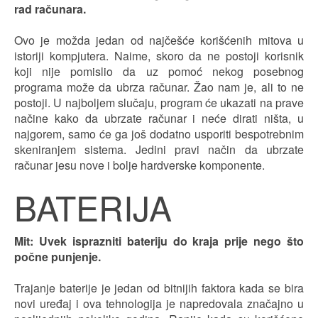
rad računara.
Ovo je možda jedan od najčešće korišćenih mitova u
istoriji kompjutera. Naime, skoro da ne postoji korisnik
koji nije pomislio da uz pomoć nekog posebnog
programa može da ubrza računar. Žao nam je, ali to ne
postoji. U najboljem slučaju, program će ukazati na prave
načine kako da ubrzate računar i neće dirati ništa, u
najgorem, samo će ga još dodatno usporiti bespotrebnim
skeniranjem sistema. Jedini pravi način da ubrzate
računar jesu nove i bolje hardverske komponente.
BATERIJA
Mit: Uvek isprazniti bateriju do kraja prije nego što
počne punjenje.
Trajanje baterije je jedan od bitnijih faktora kada se bira
novi uređaj i ova tehnologija je napredovala značajno u