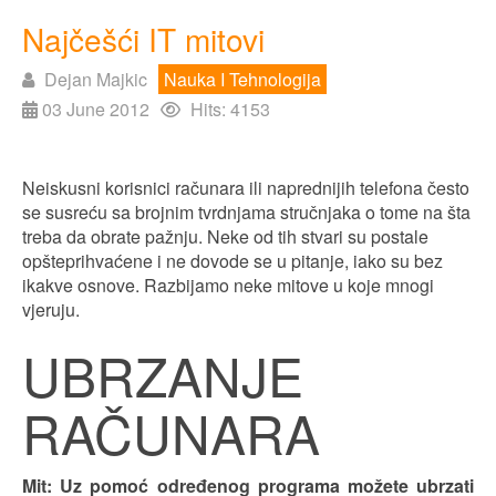
Najčešći IT mitovi
Dejan Majkic
Nauka I Tehnologija
03 June 2012
Hits: 4153
Neiskusni korisnici računara ili naprednijih telefona često
se susreću sa brojnim tvrdnjama stručnjaka o tome na šta
treba da obrate pažnju. Neke od tih stvari su postale
opšteprihvaćene i ne dovode se u pitanje, iako su bez
ikakve osnove. Razbijamo neke mitove u koje mnogi
vjeruju.
UBRZANJE
RAČUNARA
Mit: Uz pomoć određenog programa možete ubrzati