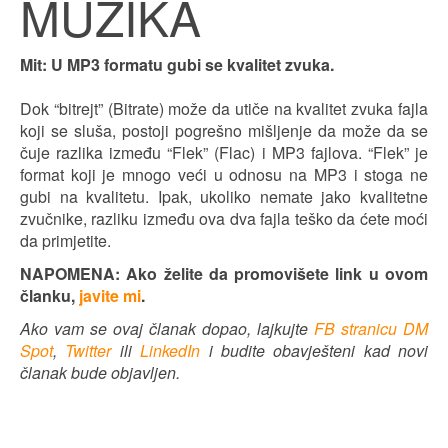
MUZIKA
Mit: U MP3 formatu gubi se kvalitet zvuka.
Dok “bitrejt” (Bitrate) može da utiče na kvalitet zvuka fajla
koji se sluša, postoji pogrešno mišljenje da može da se
čuje razlika između “Flek” (Flac) i MP3 fajlova. “Flek” je
format koji je mnogo veći u odnosu na MP3 i stoga ne
gubi na kvalitetu. Ipak, ukoliko nemate jako kvalitetne
zvučnike, razliku između ova dva fajla teško da ćete moći
da primjetite.
NAPOMENA: Ako želite da promovišete link u ovom
članku,
javite mi
.
Ako vam se ovaj članak dopao, lajkujte
FB stranicu DM
Spot
,
Twitter
ili
LinkedIn
i budite obavješteni kad novi
članak bude objavljen.