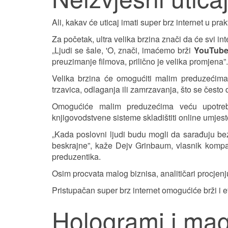
Ali, kakav će uticaj imati super brz internet u pr
Za početak, ultra velika brzina znači da će svi inte
„Ljudi se šale, 'O, znači, imaćemo brži
YouTub
preuzimanje filmova, prilično je velika promjena”.
Velika brzina će omogućiti malim preduzećima
trzavica, odlaganja ili zamrzavanja, što se često
Omogućiće malim preduzećima veću upotreb
knjigovodstvene sisteme skladištiti online umjes
„Kada poslovni ljudi budu mogli da sarađuju bez
beskrajne”, kaže Dejv Grinbaum, vlasnik kompa
preduzentika.
Osim procvata malog biznisa, analitičari procjenjuj
Pristupačan super brz internet omogućiće brži i ef
Hologrami i ma