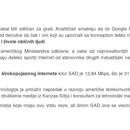
kat biti odličan za grad. Analitičari smatraju da će Google k
lja od trenutne da čak i oni koji su upoznati sa konceptom teško
 i živote običnih ljudi
.
 američkog Ministarstva odbrane, a neke od najinovativnijih 
u daleko sporiji internet od stanovnika drugih industrijski n
 širokopojasnog interneta
kroz SAD je 12,84 Mbps, što je 31
tehnologija je prirodni napredak u razvoju američke telekomuni
društvene medije iz Kanzas Sitija i konsultant za tehnološki ma
 zemalja koje imaju ovu vrstu veze, ali širom SAD ona se veo
j