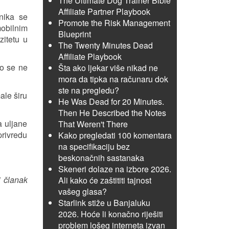
The Ultimate Dog Trainer Bible
Affiliate Partner Playbook
nika se
Promote the Risk Management
mobilnim
Blueprint
zitetu u
The Twenty Minutes Dead
Affiliate Playbook
ko se ne
Šta ako ljekar više nikad ne
mora da tipka na računaru dok
ste na pregledu?
ale širu
He Was Dead for 20 Minutes.
Then He Described the Notes
a uljane
That Weren't There
privredu
Kako pregledati 100 komentara
na specifikaciju bez
beskonačnih sastanaka
Skeneri dolaze na izbore 2026.
i članak
Ali kako će zaštititi tajnost
vašeg glasa?
Starlink stiže u Banjaluku
2026. Hoće li konačno riješiti
problem lošeg interneta izvan