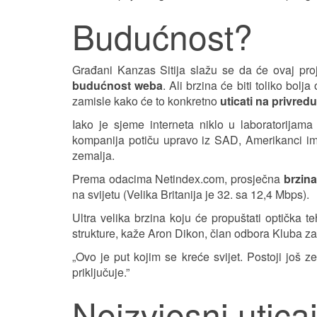
Budućnost?
Građani Kanzas Sitija slažu se da će ovaj proje
budućnost weba
. Ali brzina će biti toliko bo
zamisle kako će to konkretno
uticati na privredu
Iako je sjeme interneta niklo u laboratorijama
kompanija potiču upravo iz SAD, Amerikanci imaj
zemalja.
Prema odacima Netindex.com, prosječna
brzina
na svijetu (Velika Britanija je 32. sa 12,4 Mbps).
Ultra velika brzina koju će propuštati optička 
strukture, kaže Aron Dikon, član odbora Kluba za 
„Ovo je put kojim se kreće svijet. Postoji još
priključuje.”
Neizvjesni utica