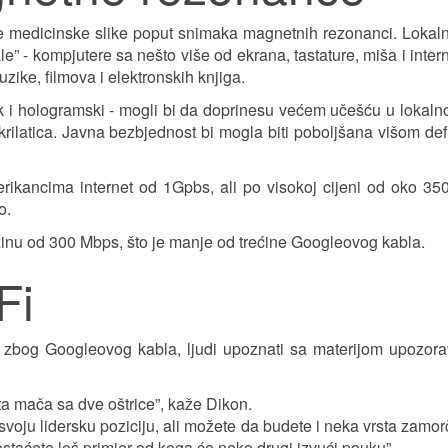
ke medicinske slike poput snimaka magnetnih rezonanci. Lokaln
le” - kompjutere sa nešto više od ekrana, tastature, miša i inter
zike, filmova i elektronskih knjiga.
ak i hologramski - mogli bi da doprinesu većem učešću u lokalnoj
ilatica. Javna bezbjednost bi mogla biti poboljšana višom def
ikancima internet od 1Gpbs, ali po visokoj cijeni od oko 35
o.
rzinu od 300 Mbps, što je manje od trećine Googleovog kabla.
Fi
 zbog Googleovog kabla, ljudi upoznati sa materijom upozora
rsta mača sa dve oštrice”, kaže Dikon.
svoju lidersku poziciju, ali možete da budete i neka vrsta zamor
postaćete loš primjer od koga će neko drugi izvući pouku”.