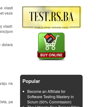
e vlasti
net veze
 vlasti:
inicijom
0 dolara
Popular
vaju na
Become an Affiliate for
Software Testing Mastery in
četa, pa
Scrum (50% Commission)