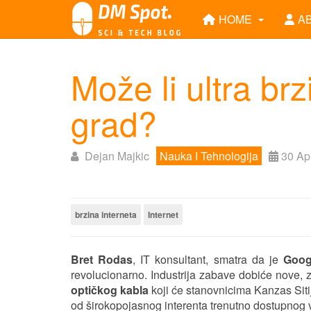
HOME
A
Može li ultra brz
grad?
Dejan Majkic
Nauka I Tehnologija
30 Ap
brzina interneta
Internet
Bret Rodas
, IT konsultant, smatra da je
Goog
revolucionarno. Industrija zabave dobiće nove, zn
optičkog kabla
koji će stanovnicima Kanzas Sitij
od širokopojasnog interenta trenutno dostupnog