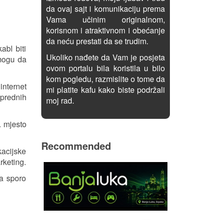
da ovaj sajt i komunikaciju prema
Vama učinim originalnom,
korisnom i atraktivnom i obećanje
da neću prestati da se trudim.
abl biti
Ukoliko nađete da Vam je posjeta
 mogu da
ovom portalu bila koristila u bilo
kom pogledu, razmislite o tome da
internet
mi platite kafu kako biste podržali
aprednih
moj rad.
. mjesto
Recommended
kacijske
rketing.
ma sporo