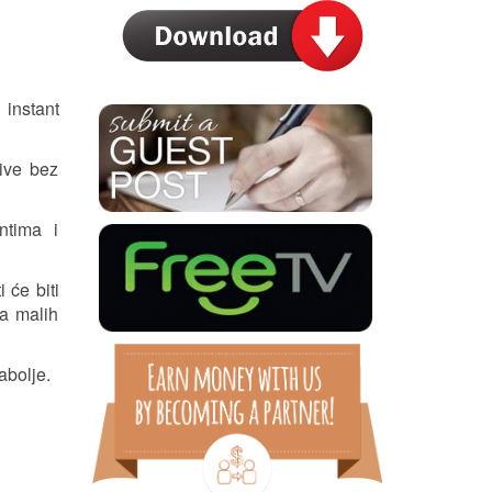
 instant
ive bez
ntima i
 će biti
ma malih
abolje.