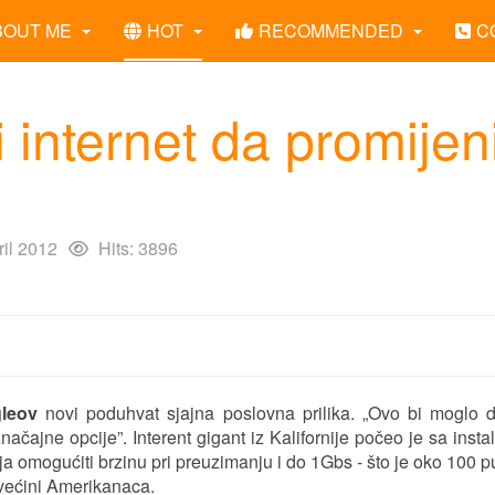
BOUT ME
HOT
RECOMMENDED
C
i internet da promijen
ril 2012
Hits: 3896
leov
novi poduhvat sjajna poslovna prilika. „Ovo bi moglo 
ačajne opcije”. Interent gigant iz Kalifornije počeo je sa insta
a omogućiti brzinu pri preuzimanju i do 1Gbs - što je oko 100 p
 većini Amerikanaca.