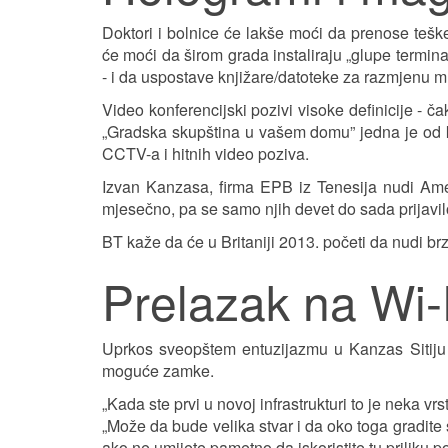
Doktori i bolnice će lakše moći da prenose teš
će moći da širom grada instaliraju „glupe termina
- i da uspostave knjižare/datoteke za razmjenu mu
Video konferencijski pozivi visoke definicije - č
„Gradska skupština u vašem domu” jedna je od kr
CCTV-a i hitnih video poziva.
Izvan Kanzasa, firma EPB iz Tenesija nudi Amer
mjesečno, pa se samo njih devet do sada prijavil
BT kaže da će u Britaniji 2013. početi da nudi b
Prelazak na Wi-
Uprkos sveopštem entuzijazmu u Kanzas Sitiju
moguće zamke.
„Kada ste prvi u novoj infrastrukturi to je neka v
„Može da bude velika stvar i da oko toga gradite 
ako ne umijete pametno da iskoristite tu priliku 