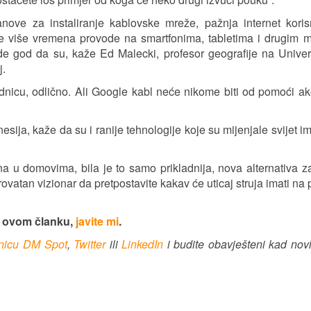
nove za instaliranje kablovske mreže, pažnja internet koris
sve više vremena provode na smartfonima, tabletima i drugim 
e god da su, kaže Ed Malecki, profesor geografije na Univer
j.
ednicu, odlično. Ali Google kabl neće nikome biti od pomoći a
ija, kaže da su i ranije tehnologije koje su mijenjale svijet im
na u domovima, bila je to samo prikladnija, nova alternativa z
rovatan vizionar da pretpostavite kakav će uticaj struja imati na 
u ovom članku,
javite mi
.
anicu DM Spot
,
Twitter
ili
LinkedIn
i budite obavješteni kad nov