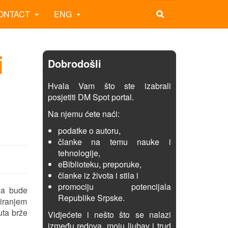
ONTACT
ENG
i
Dobrodošli
Hvala Vam što ste izabrali
posjetiti DM Spot portal.
Na njemu ćete naći:
podatke o autoru,
članke na temu nauke i
tehnologije,
eBiblioteku, preporuke,
članke iz života i stila i
promociju potencijala
da bude
Republike Srpske.
liranjem
uta brže
Vidjećete i nešto što se nalazi
između redova, moju ljubav i trud