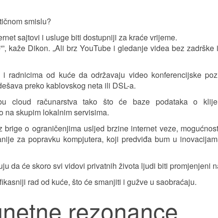
aktičnom smislu?
rnet sajtovi i usluge biti dostupniji za kraće vrijeme.
e
'”, kaže Dikon. „Ali brz YouTube i gledanje videa bez zadrške i
 i radnicima od kuće da održavaju video konferencijske poz
 dešava preko kablovskog neta ili DSL-a.
u cloud računarstva tako što će baze podataka o klije
to na skupim lokalnim servisima.
 brige o ograničenjima usljed brzine internet veze, mogućnosti
nije za popravku kompjutera, koji predviđa bum u inovacija
u da će skoro svi vidovi privatnih života ljudi biti promjenjeni n
ikasniji rad od kuće, što će smanjiti i gužve u saobraćaju.
gnetne rezonance