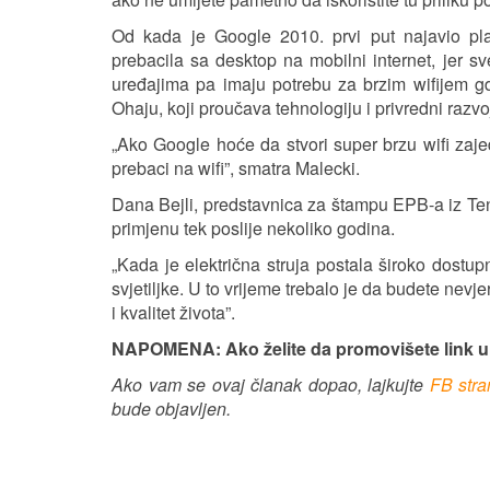
Od kada je Google 2010. prvi put najavio pla
prebacila sa desktop na mobilni internet, jer 
uređajima pa imaju potrebu za brzim wifijem gd
Ohaju, koji proučava tehnologiju i privredni razvo
„Ako Google hoće da stvori super brzu wifi zaj
prebaci na wifi”, smatra Malecki.
Dana Bejli, predstavnica za štampu EPB-a iz Tenes
primjenu tek poslije nekoliko godina.
„Kada je električna struja postala široko dostup
svjetiljke. U to vrijeme trebalo je da budete nevje
i kvalitet života”.
NAPOMENA: Ako želite da promovišete link 
Ako vam se ovaj članak dopao, lajkujte
FB str
bude objavljen.