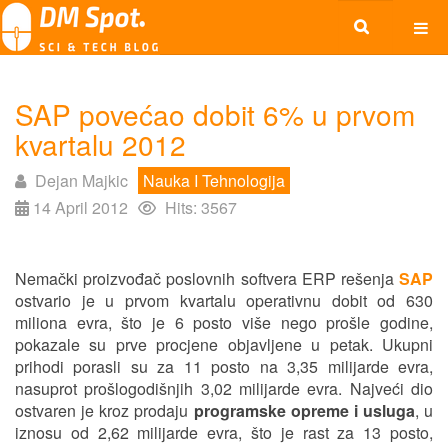
SAP povećao dobit 6% u prvom
kvartalu 2012
Dejan Majkic
Nauka I Tehnologija
14 April 2012
Hits: 3567
Nemački proizvođač poslovnih softvera ERP rešenja
SAP
ostvario je u prvom kvartalu operativnu dobit od 630
miliona evra, što je 6 posto više nego prošle godine,
pokazale su prve procjene objavljene u petak. Ukupni
prihodi porasli su za 11 posto na 3,35 milijarde evra,
nasuprot prošlogodišnjih 3,02 milijarde evra. Najveći dio
ostvaren je kroz prodaju
programske opreme i usluga
, u
iznosu od 2,62 milijarde evra, što je rast za 13 posto,