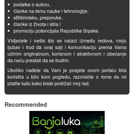
podatke o autoru,
članke na temu nauke i tehnologije,
eBiblioteku, preporuke,
članke iz života i stila i
promociju potencijala Republike Srpske.
Vidjećete i nešto što se nalazi između redova, moju
ljubav i trud da ovaj sajt i komunikaciju prema Vama
učinim originalnom, korisnom i atraktivnom i obećanje
da neću prestati da se trudim.
Ukoliko nađete da Vam je posjeta ovom portalu bila
koristila u bilo kom pogledu, razmislite o tome da mi
platite kafu kako biste podržali moj rad.
Recommended