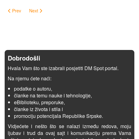
Prev
Next
Dobrodošli
Hvala Vam što ste izabrali posjetiti DM Spot portal.
Na njemu ćete naći:
podatke o autoru,
članke na temu nauke i tehnologije,
eBiblioteku, preporuke,
članke iz života i stila i
promociju potencijala Republike Srpske.
Vidjećete i nešto što se nalazi između redova, moju
ljubav i trud da ovaj sajt i komunikaciju prema Vama