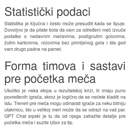
Statistički podaci
Statistika je ključna i često može presuditi kada se tipuje.
Dovoljno je da pitate bota da vam za određeni meč izvuče
podatke o nedavnim mečevima, postignutim golovima,
žutim kartonima, nizovima bez primljenog gola i šta god
vam drugo padne na pamet.
Forma timova i sastavi
pre početka meča
Ukoliko je neka ekipa u rezultatskoj krizi, ili imaju puno
povređenih igrača, skroz je logično da se nećete kladiti na
istu. Treneri pre meča mogu odmarati igrače za neku bitniju
utakmicu, što u velikoj meri može da se odrazi na vaš par.
GPT Chat srpski je tu da od njega zatražite detalje pre
početka meča i suzite izbor za tip.