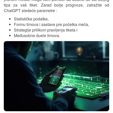
tipa za vaš tiket. Zarad bolje prognoze, zatražite od
ChatGPT sledeće parametre :
Statističke podatke,
Formu timova i sastave pre početka meča,
Strategije prilikom pravljenja tiketa i
Međusobne duele timova.