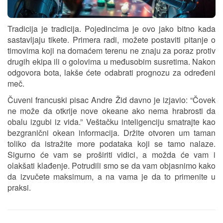
Tradicija je tradicija. Pojedincima je ovo jako bitno kada
sastavljaju tikete. Primera radi, možete postaviti pitanje o
timovima koji na domaćem terenu ne znaju za poraz protiv
drugih ekipa ili o golovima u međusobim susretima. Nakon
odgovora bota, lakše ćete odabrati prognozu za određeni
meč.
Čuveni francuski pisac Andre Žid davno je izjavio: “Čovek
ne može da otkrije nove okeane ako nema hrabrosti da
obalu izgubi iz vida.” Veštačku inteligenciju smatrajte kao
bezgranični okean informacija. Držite otvoren um taman
toliko da istražite more podataka koji se tamo nalaze.
Sigurno će vam se proširiti vidici, a možda će vam i
olakšati klađenje. Potrudili smo se da vam objasnimo kako
da izvučete maksimum, a na vama je da to primenite u
praksi.