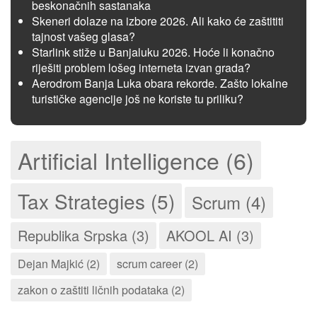
beskonačnih sastanaka
Skeneri dolaze na izbore 2026. Ali kako će zaštititi
tajnost vašeg glasa?
Starlink stiže u Banjaluku 2026. Hoće li konačno
riješiti problem lošeg interneta izvan grada?
Aerodrom Banja Luka obara rekorde. Zašto lokalne
turističke agencije još ne koriste tu priliku?
Artificial Intelligence (6)
Tax Strategies (5)
Scrum (4)
Republika Srpska (3)
AKOOL AI (3)
Dejan Majkić (2)
scrum career (2)
zakon o zaštiti ličnih podataka (2)