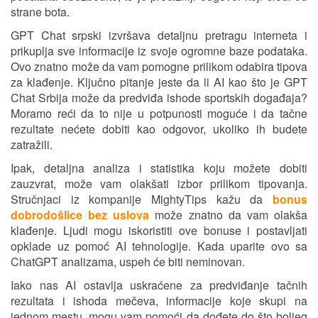
strane bota.
GPT Chat srpski izvršava detaljnu pretragu interneta i
prikuplja sve informacije iz svoje ogromne baze podataka.
Ovo znatno može da vam pomogne prilikom odabira tipova
za klađenje. Ključno pitanje jeste da li AI kao što je GPT
Chat Srbija može da predviđa ishode sportskih događaja?
Moramo reći da to nije u potpunosti moguće i da tačne
rezultate nećete dobiti kao odgovor, ukoliko ih budete
zatražili.
Ipak, detaljna analiza i statistika koju možete dobiti
zauzvrat, može vam olakšati izbor prilikom tipovanja.
Stručnjaci iz kompanije MightyTips kažu da
bonus
dobrodošlice bez uslova
može znatno da vam olakša
klađenje. Ljudi mogu iskoristiti ove bonuse i postavljati
opklade uz pomoć AI tehnologije. Kada uparite ovo sa
ChatGPT analizama, uspeh će biti neminovan.
Iako nas AI ostavlja uskraćene za predviđanje tačnih
rezultata i ishoda mečeva, informacije koje skupi na
jednom mestu, mogu vam pomoći da dođete do što boljeg