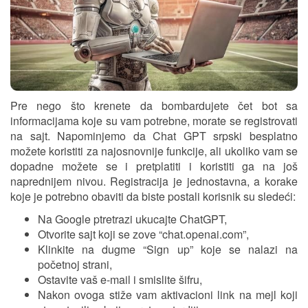
Pre nego što krenete da bombardujete čet bot sa
informacijama koje su vam potrebne, morate se registrovati
na sajt. Napominjemo da Chat GPT srpski besplatno
možete koristiti za najosnovnije funkcije, ali ukoliko vam se
dopadne možete se i pretplatiti i koristiti ga na još
naprednijem nivou. Registracija je jednostavna, a korake
koje je potrebno obaviti da biste postali korisnik su sledeći:
Na Google ptretrazi ukucajte ChatGPT,
Otvorite sajt koji se zove “chat.openai.com”,
Klinkite na dugme “Sign up” koje se nalazi na
početnoj strani,
Ostavite vaš e-mail i smislite šifru,
Nakon ovoga stiže vam aktivacioni link na mejl koji