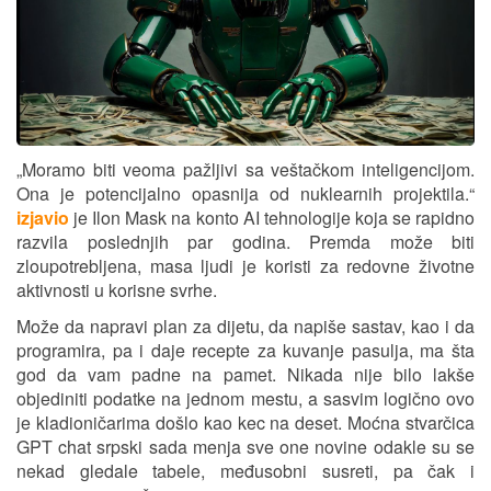
„Moramo biti veoma pažljivi sa veštačkom inteligencijom.
Ona je potencijalno opasnija od nuklearnih projektila.“
izjavio
je Ilon Mask na konto AI tehnologije koja se rapidno
razvila poslednjih par godina. Premda može biti
zloupotrebljena, masa ljudi je koristi za redovne životne
aktivnosti u korisne svrhe.
Može da napravi plan za dijetu, da napiše sastav, kao i da
programira, pa i daje recepte za kuvanje pasulja, ma šta
god da vam padne na pamet. Nikada nije bilo lakše
objediniti podatke na jednom mestu, a sasvim logično ovo
je kladioničarima došlo kao kec na deset. Moćna stvarčica
GPT chat srpski sada menja sve one novine odakle su se
nekad gledale tabele, međusobni susreti, pa čak i