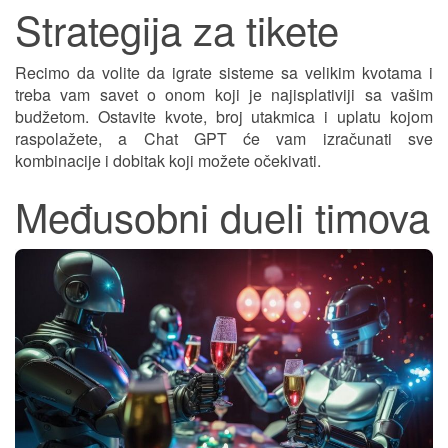
Strategija za tikete
Recimo da volite da igrate sisteme sa velikim kvotama i
treba vam savet o onom koji je najisplativiji sa vašim
budžetom. Ostavite kvote, broj utakmica i uplatu kojom
raspolažete, a Chat GPT će vam izračunati sve
kombinacije i dobitak koji možete očekivati.
Međusobni dueli timova