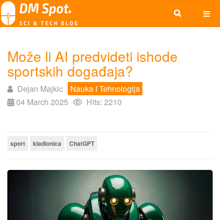
Može li AI predvideti ishode
sportskih događaja?
Dejan Majkic
Nauka I Tehnologija
04 March 2025
Hits: 2210
sport
kladionica
ChatGPT