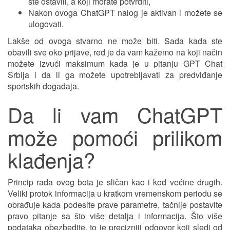
ste ostavili, a koji morate potvrditi,
Nakon ovoga ChatGPT nalog je aktivan i možete se
ulogovati.
Lakše od ovoga stvarno ne može biti. Sada kada ste
obavili sve oko prijave, red je da vam kažemo na koji način
možete izvući maksimum kada je u pitanju GPT Chat
Srbija i da li ga možete upotrebljavati za predviđanje
sportskih događaja.
Da li vam ChatGPT
može pomoći prilikom
klađenja?
Princip rada ovog bota je sličan kao i kod većine drugih.
Veliki protok informacija u kratkom vremenskom periodu se
obrađuje kada podesite prave parametre, tačnije postavite
pravo pitanje sa što više detalja i informacija. Što više
podataka obezbedite, to je precizniji odgovor koji sledi od