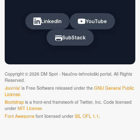
LinkedIn
YouTube
SubStack
Copyright © 2026 DM Spot - Naučno-tehnološki portal. All Rights
Reserved.
Joomla!
is Free Software released under the
GNU General Public
License.
Bootstrap
is a front-end framework of Twitter, Inc. Code licensed
under
MIT License.
Font Awesome
font licensed under
SIL OFL 1.1
.