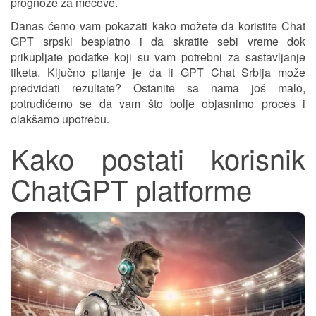
prognoze za mečeve.
Danas ćemo vam pokazati kako možete da koristite Chat
GPT srpski besplatno i da skratite sebi vreme dok
prikupljate podatke koji su vam potrebni za sastavljanje
tiketa. Ključno pitanje je da li GPT Chat Srbija može
predviđati rezultate? Ostanite sa nama još malo,
potrudićemo se da vam što bolje objasnimo proces i
olakšamo upotrebu.
Kako postati korisnik
ChatGPT platforme