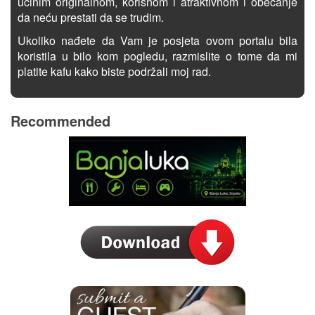
učinim originalnom, korisnom i atraktivnom i obećanje
da neću prestati da se trudim.
Ukoliko nađete da Vam je posjeta ovom portalu bila
koristila u bilo kom pogledu, razmislite o tome da mi
platite kafu kako biste podržali moj rad.
Recommended