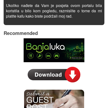
Ukoliko nađete da Vam je posjeta ovom portalu bila
koristila u bilo kom pogledu, razmislite o tome da mi
platite kafu kako biste podržali moj rad.
Recommended