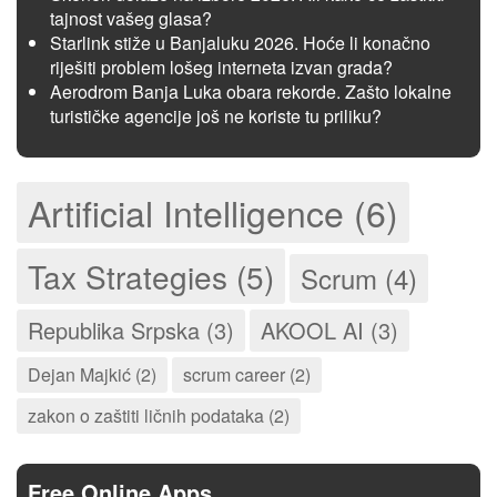
tajnost vašeg glasa?
Starlink stiže u Banjaluku 2026. Hoće li konačno
riješiti problem lošeg interneta izvan grada?
Aerodrom Banja Luka obara rekorde. Zašto lokalne
turističke agencije još ne koriste tu priliku?
Artificial Intelligence (6)
Tax Strategies (5)
Scrum (4)
Republika Srpska (3)
AKOOL AI (3)
Dejan Majkić (2)
scrum career (2)
zakon o zaštiti ličnih podataka (2)
Free Online Apps