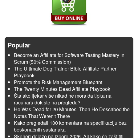
Popular
Become an Affiliate for Software Testing Mastery in
Scrum (50% Commission)
The Ultimate Dog Trainer Bible Affiliate Partner
Playbook
Promote the Risk Management Blueprint
The Twenty Minutes Dead Affiliate Playbook
Šta ako ljekar više nikad ne mora da tipka na
računaru dok ste na pregledu?
He Was Dead for 20 Minutes. Then He Described the
Notes That Weren't There
Kako pregledati 100 komentara na specifikaciju bez
beskonačnih sastanaka
Skeneri dolaze na izbore 2026. Ali kako će zaštititi