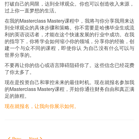
打破自己的局限，达到全球观众。你也可以创造收入来源，
过上你一直梦想的生活。
在我的Masterclass Mastery课程中，我将与你分享我用来达
到全球观众的具体步骤和策略。你不需要是哈佛毕业生或流
利的英语说话者，才能在这个快速发展的行业中成功。在我
的指导下，你将学会如何缩小你的领域，分享你的经验，创
建一个与众不同的课程，即使你认 为自己没有什么可以与
世界分享的。
不要再让你的信心或语言障碍阻碍你了。这些信念已经花费
了你太多了。
现在是投资自己和掌控未来的最佳时机。现在就报名参加我
的Masterclass Mastery课程，开始你通往财务自由和真正满
足的旅程。
现在就报名，让我向你展示如何。
Prev
Next