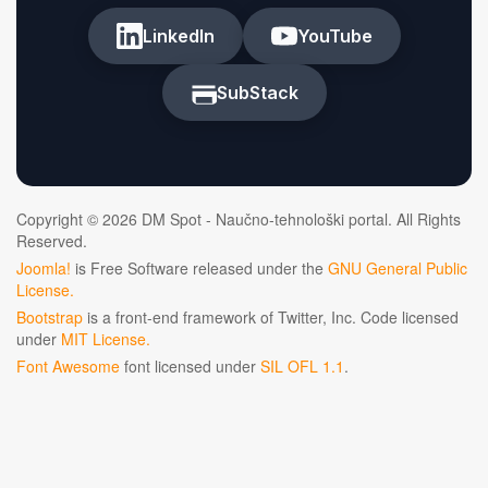
LinkedIn
YouTube
SubStack
Copyright © 2026 DM Spot - Naučno-tehnološki portal. All Rights
Reserved.
Joomla!
is Free Software released under the
GNU General Public
License.
Bootstrap
is a front-end framework of Twitter, Inc. Code licensed
under
MIT License.
Font Awesome
font licensed under
SIL OFL 1.1
.