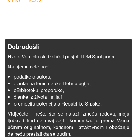
Dobrodošli
Hvala Vam što ste izabrali posjetiti DM Spot portal.
Na njemu ćete naći:
podatke o autoru,
članke na temu nauke i tehnologije,
eBiblioteku, preporuke,
članke iz života i stila i
promociju potencijala Republike Srpske.
Vidjećete i nešto što se nalazi između redova, moju
ljubav i trud da ovaj sajt i komunikaciju prema Vama
učinim originalnom, korisnom i atraktivnom i obećanje
da neću prestati da se trudim.