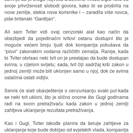
svoje privrženosti slobodi govora, kako bi se proširila na
nove zemlje, stekla nove korisnike i – zaradila više novca,
piše britanski “Gardijan”.
Ali sam Tviter vidi ovaj cenzorski alat kao način da
obezbjedi da pojedinačni tvitovi ostanu dostupni što je
moguće većem broju ljudi dok kompanija pokušava da
“plovi” zakonskim vodama različitih zemalja. Ranije, kada
bi Tviter obrisao neki tvit on je prestajao da bude dostupan
svima, u cijelom svijetu; sada, tvit čiji sadržaj krši zakon u
jednoj zemlji može biti uklonjen samo u njoj, dok će svima
ostalima ostati vidljiv.
Servis će slati obavještenje o cenzurisanju svaki put kada
se neki tvit ukloni, što je slično onome što Gugl godinama
radi na svom pretraživaču kada zakon u jednoj zemlji
zahtjeva uklanjanje rezultata pretraživanja.
Kao i Gugl, Tviter takođe planira da šeruje zahtjeve za
uklanjanje koje bude dobijao od svjetskih vlada, kompanija