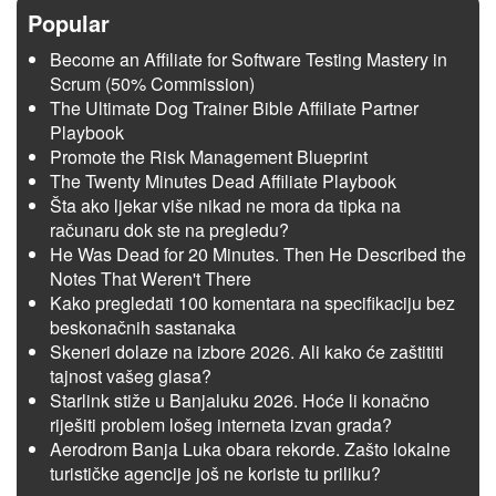
Popular
Become an Affiliate for Software Testing Mastery in
Scrum (50% Commission)
The Ultimate Dog Trainer Bible Affiliate Partner
Playbook
Promote the Risk Management Blueprint
The Twenty Minutes Dead Affiliate Playbook
Šta ako ljekar više nikad ne mora da tipka na
računaru dok ste na pregledu?
He Was Dead for 20 Minutes. Then He Described the
Notes That Weren't There
Kako pregledati 100 komentara na specifikaciju bez
beskonačnih sastanaka
Skeneri dolaze na izbore 2026. Ali kako će zaštititi
tajnost vašeg glasa?
Starlink stiže u Banjaluku 2026. Hoće li konačno
riješiti problem lošeg interneta izvan grada?
Aerodrom Banja Luka obara rekorde. Zašto lokalne
turističke agencije još ne koriste tu priliku?