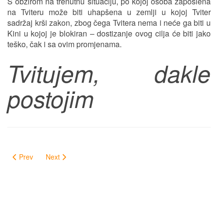
S obzirom na trenutnu situaciju, po kojoj osoba zaposlena
na Tviteru može biti uhapšena u zemlji u kojoj Tviter
sadržaj krši zakon, zbog čega Tvitera nema i neće ga biti u
Kini u kojoj je blokiran – dostizanje ovog cilja će biti jako
teško, čak i sa ovim promjenama.
Tvitujem, dakle
postojim
Prev
Next