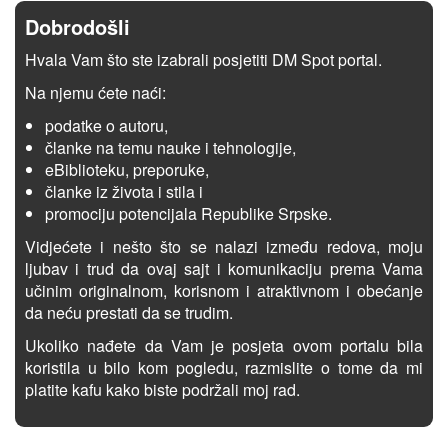
Dobrodošli
Hvala Vam što ste izabrali posjetiti DM Spot portal.
Na njemu ćete naći:
podatke o autoru,
članke na temu nauke i tehnologije,
eBiblioteku, preporuke,
članke iz života i stila i
promociju potencijala Republike Srpske.
Vidjećete i nešto što se nalazi između redova, moju
ljubav i trud da ovaj sajt i komunikaciju prema Vama
učinim originalnom, korisnom i atraktivnom i obećanje
da neću prestati da se trudim.
Ukoliko nađete da Vam je posjeta ovom portalu bila
koristila u bilo kom pogledu, razmislite o tome da mi
platite kafu kako biste podržali moj rad.