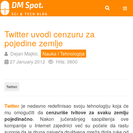
Twitter uvodi cenzuru za
pojedine zemlje
Dejan Majkic
Nauka I Tehnologija
27 January 2012
Hits: 3800
Twitter
Twitter
je nedavno redefinisao svoju tehnologiju koja će
mu omogućiti da
cenzuriše tvitove za svaku zemlju
pojedinačno
. Nakon jučerašnjeg saopštenja ove
kompanije u Internet zajednici već su počele da rastu
sumnje da je druga najveća društvena mreža digla ruke od