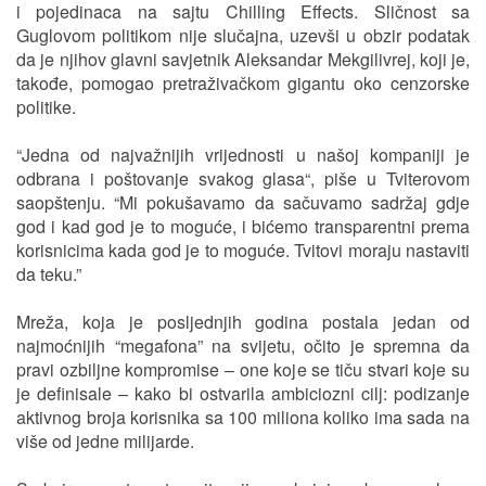
i pojedinaca na sajtu Chilling Effects. Sličnost sa
Guglovom politikom nije slučajna, uzevši u obzir podatak
da je njihov glavni savjetnik Aleksandar Mekgilivrej, koji je,
takođe, pomogao pretraživačkom gigantu oko cenzorske
politike.
“Jedna od najvažnijih vrijednosti u našoj kompaniji je
odbrana i poštovanje svakog glasa“, piše u Tviterovom
saopštenju. “Mi pokušavamo da sačuvamo sadržaj gdje
god i kad god je to moguće, i bićemo transparentni prema
korisnicima kada god je to moguće. Tvitovi moraju nastaviti
da teku.”
Mreža, koja je posljednjih godina postala jedan od
najmoćnijih “megafona” na svijetu, očito je spremna da
pravi ozbiljne kompromise – one koje se tiču stvari koje su
je definisale – kako bi ostvarila ambiciozni cilj: podizanje
aktivnog broja korisnika sa 100 miliona koliko ima sada na
više od jedne milijarde.