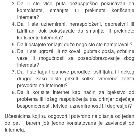
Da li ste više puta bezuspješno pokušavali da
kontrolišete, smanjite ili prekinete korišćenje
Interneta?
Da li ste uznemireni, neraspoloženi, depresivni ili
iziritirani dok pokušavate da smanjite ili prekinete
korišćenje Interneta?
Da li ostajete 'onlajn' duže nego što ste namjeravali?
Da li ste ugrozili ili rizikovali gubitak posla, ozbiljne
veze ili mogućnosti za posao/obrazovanje zbog
Interneta?
Da li ste lagali članove porodice, psihijatra ili nekog
drugog kako biste prikrili koliko vremena zaista
provodite na Internetu?
Da li koristite Internet kao način za bjekstvo od
problema ili lošeg raspoloženja (na primjer osjećaja
bespomoćnosti, krivice, uznemirenosti ili depresije)?
Učesnicima koji su odgovorili potvrdno na pitanja od jedan
do pet i barem još jedno konstatovana je zavisnost od
Interneta.