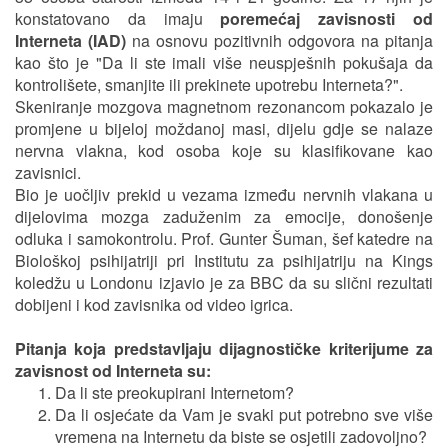
konstatovano da imaju
poremećaj zavisnosti od
Interneta (IAD)
na osnovu pozitivnih odgovora na pitanja
kao što je "Da li ste imali više neuspješnih pokušaja da
kontrolišete, smanjite ili prekinete upotrebu Interneta?".
Skeniranje mozgova magnetnom rezonancom pokazalo je
promjene u bijeloj moždanoj masi, dijelu gdje se nalaze
nervna vlakna, kod osoba koje su klasifikovane kao
zavisnici.
Bio je uočljiv prekid u vezama između nervnih vlakana u
dijelovima mozga zaduženim za emocije, donošenje
odluka i samokontrolu. Prof. Gunter Šuman, šef katedre na
Biološkoj psihijatriji pri Institutu za psihijatriju na Kings
koledžu u Londonu izjavio je za BBC da su slični rezultati
dobijeni i kod zavisnika od video igrica.
Pitanja koja predstavljaju dijagnostičke kriterijume za
zavisnost od Interneta su:
Da li ste preokupirani Internetom?
Da li osjećate da Vam je svaki put potrebno sve više
vremena na Internetu da biste se osjetili zadovoljno?