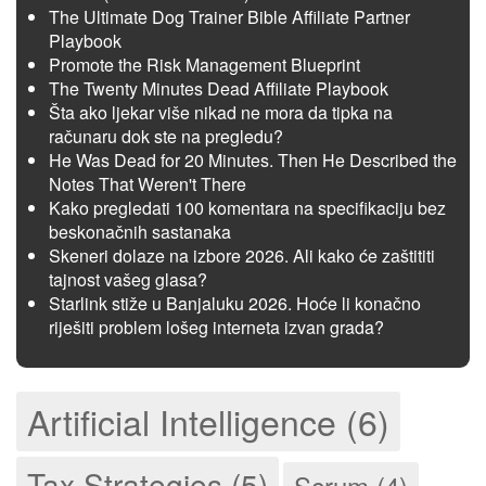
The Ultimate Dog Trainer Bible Affiliate Partner
Playbook
Promote the Risk Management Blueprint
The Twenty Minutes Dead Affiliate Playbook
Šta ako ljekar više nikad ne mora da tipka na
računaru dok ste na pregledu?
He Was Dead for 20 Minutes. Then He Described the
Notes That Weren't There
Kako pregledati 100 komentara na specifikaciju bez
beskonačnih sastanaka
Skeneri dolaze na izbore 2026. Ali kako će zaštititi
tajnost vašeg glasa?
Starlink stiže u Banjaluku 2026. Hoće li konačno
riješiti problem lošeg interneta izvan grada?
Artificial Intelligence (6)
Tax Strategies (5)
Scrum (4)