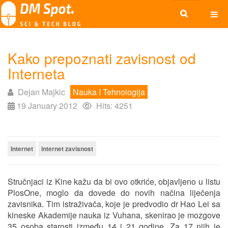
Kako prepoznati zavisnost od
Interneta
Dejan Majkic
Nauka I Tehnologija
19 January 2012
Hits: 4251
Internet
internet zavisnost
Stručnjaci iz Kine kažu da bi ovo otkriće, objavljeno u listu
PlosOne, moglo da dovede do novih načina liječenja
zavisnika. Tim istraživača, koje je predvodio dr Hao Lei sa
kineske Akademije nauka iz Vuhana, skenirao je mozgove
35 osoba starosti između 14 i 21 godine. Za 17 njih je