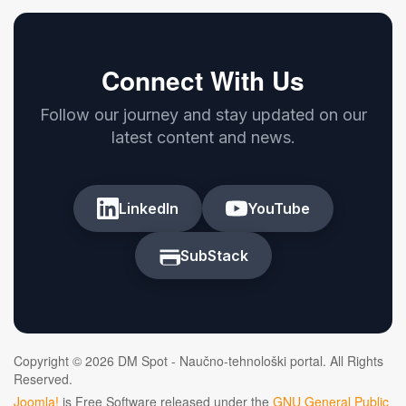
Connect With Us
Follow our journey and stay updated on our
latest content and news.
LinkedIn
YouTube
SubStack
Copyright © 2026 DM Spot - Naučno-tehnološki portal. All Rights
Reserved.
Joomla!
is Free Software released under the
GNU General Public