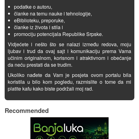
podatke o autoru,
članke na temu nauke i tehnologije,
eBiblioteku, preporuke,
članke iz života i stila i
promociju potencijala Republike Srpske.
Vidjećete i nešto što se nalazi između redova, moju
ljubav i trud da ovaj sajt i komunikaciju prema Vama
učinim originalnom, korisnom i atraktivnom i obećanje
da neću prestati da se trudim.
Ukoliko nađete da Vam je posjeta ovom portalu bila
koristila u bilo kom pogledu, razmislite o tome da mi
platite kafu kako biste podržali moj rad.
Recommended