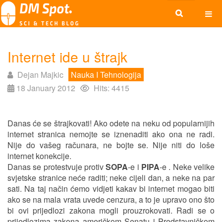
Internet ide u štrajk
Dejan Majkic
Nauka I Tehnologija
18 January 2012
Hits: 4415
Danas će se štrajkovati! Ako odete na neku od popularnijih
internet stranica nemojte se iznenaditi ako ona ne radi.
Nije do vašeg računara, ne bojte se. Nije niti do loše
internet konekcije.
Danas se protestvuje protiv
SOPA
-e i
PIPA
-e . Neke velike
svjetske stranice neće raditi; neke cijeli dan, a neke na par
sati. Na taj način ćemo vidjeti kakav bi internet mogao biti
ako se na mala vrata uvede cenzura, a to je upravo ono što
bi ovi prijedlozi zakona mogli prouzrokovati. Radi se o
prijedlozima zakona američkom Senatu i Predstavničkom