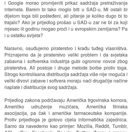
i Google morao promijeniti prikaz sadržaja pretraživanja
interneta. Barem bi tako moglo biti u SAD-u. Mi ostali bi
dijelom toga bili pošteđeni, ali pitanje je koliko dugo bi to
trajalo? Ako je prijedlog prošao u SAD-u zar ne bi za koji
mjesec ili godinu mogao proći i u evropskim zemljama? Pa
i u ostatku svijeta?
Naravno, osuđujemo piraterstvo i krađu tuđeg vlasništva.
Priznajemo da je piraterstvo veliki problem i da svjetska
zabavna i softverska industrija gubi ogromne novce zbog
piraterstva. Ali postoje i druge metode borbe protiv toga.
Strogo kontrolisana distribucija sadržaja više nije moguća i
veliki divovi zabave i softvera moraju naći drugačije načine
naplate i distribucije svog sadržaja.
Prijedlog zakona podržavaju Američka trgovinska komora,
Američko udruženje muzičara, Američka filmska
asocijacija, pa čak i američke farmaceutske kompanije.
Protiv prijedloga je gotovo cijela informatička zajednica.
Samo da navedemo kao primjer: Mozilla, Reddit, Tumblr,