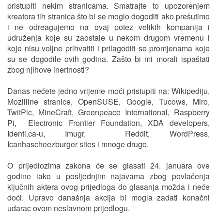
pristupiti nekim stranicama. Smatrajte to upozorenjem
kreatora tih stranica što bi se moglo dogoditi ako prešutimo
i ne odreagujemo na ovaj potez velikih kompanija i
udruženja koje su zaostale u nekom drugom vremenu i
koje nisu voljne prihvatiti i prilagoditi se promjenama koje
su se dogodile ovih godina. Zašto bi mi morali ispaštati
zbog njihove inertnosti?
Danas nećete jedno vrijeme moći pristupiti na: Wikipediju,
Mozilline stranice, OpenSUSE, Google, Tucows, Miro,
TwitPic, MineCraft, Greenpeace International, Raspberry
Pi, Electronic Frontier Foundation, XDA developers,
Identi.ca-u, Imugr, Reddit, WordPress,
Icanhascheezburger sites i mnoge druge.
O prijedlozima zakona će se glasati 24. januara ove
godine iako u posljednjim najavama zbog povlačenja
ključnih aktera ovog prijedloga do glasanja možda i neće
doći. Upravo današnja akcija bi mogla zadati konačni
udarac ovom neslavnom prijedlogu.