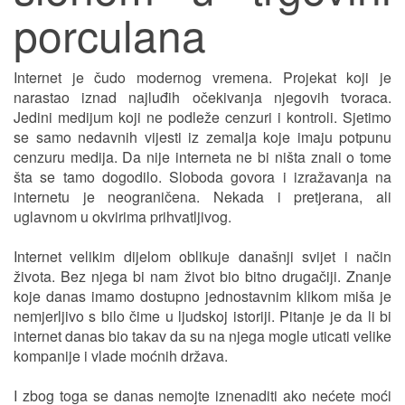
porculana
Internet je čudo modernog vremena. Projekat koji je
narastao iznad najluđih očekivanja njegovih tvoraca.
Jedini medijum koji ne podleže cenzuri i kontroli. Sjetimo
se samo nedavnih vijesti iz zemalja koje imaju potpunu
cenzuru medija. Da nije interneta ne bi ništa znali o tome
šta se tamo dogodilo. Sloboda govora i izražavanja na
internetu je neograničena. Nekada i pretjerana, ali
uglavnom u okvirima prihvatljivog.
Internet velikim dijelom oblikuje današnji svijet i način
života. Bez njega bi nam život bio bitno drugačiji. Znanje
koje danas imamo dostupno jednostavnim klikom miša je
nemjerljivo s bilo čime u ljudskoj istoriji. Pitanje je da li bi
internet danas bio takav da su na njega mogle uticati velike
kompanije i vlade moćnih država.
I zbog toga se danas nemojte iznenaditi ako nećete moći