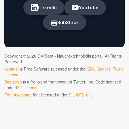
LinkedIn
YouTube
SubStack
Copyright © 2026 DM Spot - Naučno-tehnološki portal. All Rights
Reserved.
Joomla!
is Free Software released under the
GNU General Public
License.
Bootstrap
is a front-end framework of Twitter, Inc. Code licensed
under
MIT License.
Font Awesome
font licensed under
SIL OFL 1.1
.