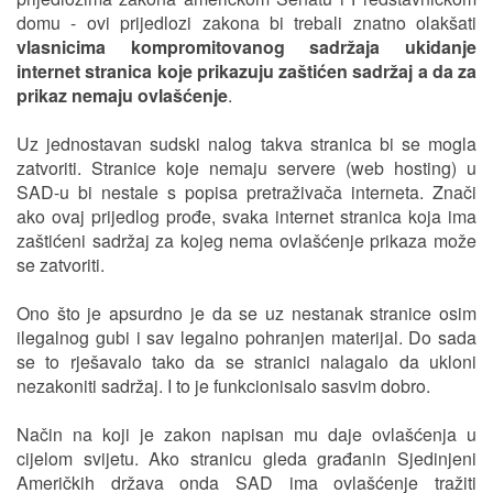
domu - ovi prijedlozi zakona bi trebali znatno olakšati
vlasnicima kompromitovanog sadržaja ukidanje
internet stranica koje prikazuju zaštićen sadržaj a da za
prikaz nemaju ovlašćenje
.
Uz jednostavan sudski nalog takva stranica bi se mogla
zatvoriti. Stranice koje nemaju servere (web hosting) u
SAD-u bi nestale s popisa pretraživača interneta. Znači
ako ovaj prijedlog prođe, svaka internet stranica koja ima
zaštićeni sadržaj za kojeg nema ovlašćenje prikaza može
se zatvoriti.
Ono što je apsurdno je da se uz nestanak stranice osim
ilegalnog gubi i sav legalno pohranjen materijal. Do sada
se to rješavalo tako da se stranici nalagalo da ukloni
nezakoniti sadržaj. I to je funkcionisalo sasvim dobro.
Način na koji je zakon napisan mu daje ovlašćenja u
cijelom svijetu. Ako stranicu gleda građanin Sjedinjeni
Američkih država onda SAD ima ovlašćenje tražiti