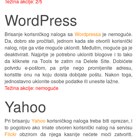
Težina akcije: 2/5
WordPress
Brisanje korisničkog naloga sa
Wordpressa
je nemoguće.
Da, dobro ste pročitali, jednom kada ste otvorili korisnički
nalog, nije ga više moguće ukloniti. Međutim, moguće ga je
deaktivirati. Najprije je potrebno ukloniti blogove i to tako
da kliknete na Tools te zatim na Delete Site. Dobićete
potvrdu e-poštom, pa prije nego promijenite adresu,
koristite onu na koju doista dobijate poštu. Nakon toga,
jednostavno uklonite osobe podatke ili unesite lažne.
Težina akcije: nemoguće
Yahoo
Pri brisanju
Yahoo
korisničkog naloga treba biti oprezan, i
to pogotovo ako imate otvoren korisnički nalog na servisu
Flickr
obzirom da njega kasnije nećete moći zatvoriti.