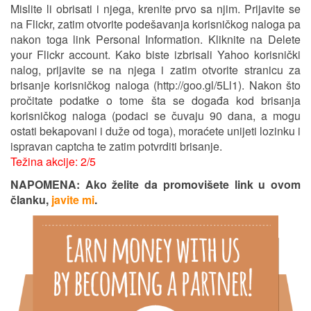
Mislite li obrisati i njega, krenite prvo sa njim. Prijavite se
na Flickr, zatim otvorite podešavanja korisničkog naloga pa
nakon toga link Personal Information. Kliknite na Delete
your Flickr account. Kako biste izbrisali Yahoo korisnički
nalog, prijavite se na njega i zatim otvorite stranicu za
brisanje korisničkog naloga (http://goo.gl/5Ll1). Nakon što
pročitate podatke o tome šta se događa kod brisanja
korisničkog naloga (podaci se čuvaju 90 dana, a mogu
ostati bekapovani i duže od toga), moraćete unijeti lozinku i
ispravan captcha te zatim potvrditi brisanje.
Težina akcije: 2/5
NAPOMENA: Ako želite da promovišete link u ovom
članku,
javite mi
.