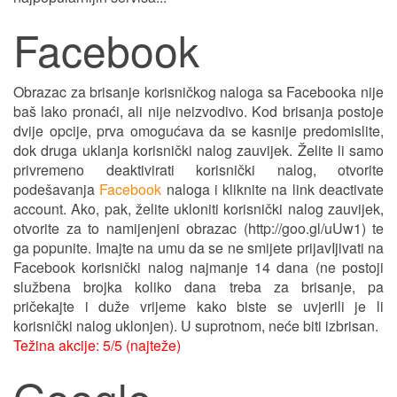
Facebook
Obrazac za brisanje korisničkog naloga sa Facebooka nije
baš lako pronaći, ali nije neizvodivo. Kod brisanja postoje
dvije opcije, prva omogućava da se kasnije predomislite,
dok druga uklanja korisnički nalog zauvijek. Želite li samo
privremeno deaktivirati korisnički nalog, otvorite
podešavanja
Facebook
naloga i kliknite na link deactivate
account. Ako, pak, želite ukloniti korisnički nalog zauvijek,
otvorite za to namijenjeni obrazac (http://goo.gl/uUw1) te
ga popunite. Imajte na umu da se ne smijete prijavIjivati na
Facebook korisnički nalog najmanje 14 dana (ne postoji
službena brojka koliko dana treba za brisanje, pa
pričekajte i duže vrijeme kako biste se uvjerili je li
korisnički nalog uklonjen). U suprotnom, neće biti izbrisan.
Težina akcije: 5/5 (najteže)