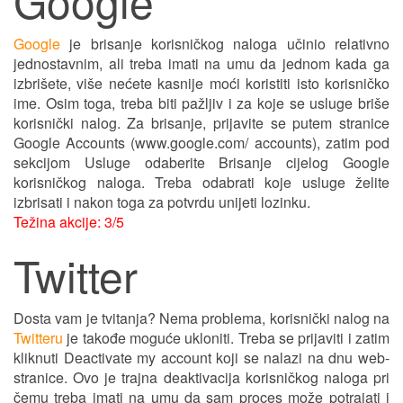
Google
Google
je brisanje korisničkog naloga učinio relativno
jednostavnim, ali treba imati na umu da jednom kada ga
izbrišete, više nećete kasnije moći koristiti isto korisničko
ime. Osim toga, treba biti pažljiv i za koje se usluge briše
korisnički nalog. Za brisanje, prijavite se putem stranice
Google Accounts (www.google.com/ accounts), zatim pod
sekcijom Usluge odaberite Brisanje cijelog Google
korisničkog naloga. Treba odabrati koje usluge želite
izbrisati i nakon toga za potvrdu unijeti lozinku.
Težina akcije: 3/5
Twitter
Dosta vam je tvitanja? Nema problema, korisnički nalog na
Twitteru
je takođe moguće ukloniti. Treba se prijaviti i zatim
kliknuti Deactivate my account koji se nalazi na dnu web-
stranice. Ovo je trajna deaktivacija korisničkog naloga pri
čemu treba imati na umu da sam proces može potrajati i