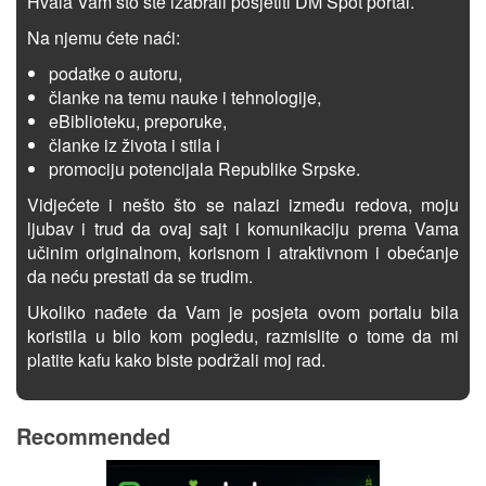
Hvala Vam što ste izabrali posjetiti DM Spot portal.
Na njemu ćete naći:
podatke o autoru,
članke na temu nauke i tehnologije,
eBiblioteku, preporuke,
članke iz života i stila i
promociju potencijala Republike Srpske.
Vidjećete i nešto što se nalazi između redova, moju
ljubav i trud da ovaj sajt i komunikaciju prema Vama
učinim originalnom, korisnom i atraktivnom i obećanje
da neću prestati da se trudim.
Ukoliko nađete da Vam je posjeta ovom portalu bila
koristila u bilo kom pogledu, razmislite o tome da mi
platite kafu kako biste podržali moj rad.
Recommended