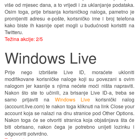
više od mjesec dana, a to vrijedi i za uklanjanje podataka.
Osim toga, prije brisanja korisničkog naloga, pametno je
promijeniti adresu e-pošte, korisničko ime i broj telefona
kako biste ih kasnije opet mogli u budućnosti koristiti na
Twitteru.
Težina akcije: 2/5
Windows Live
Prije nego izbrišete Live ID, moraćete ukloniti
modifikovane korisničke naloge koji su povezani s ovim
nalogom jer kasnije s njima nećete moći ništa napraviti.
Nakon što ste to učinili, za brisanje Live ID-a, treba se
samo prijaviti na
Windows Live
korisnički nalog
(account.live.com) te nakon toga kliknuti na link Close your
account koja se nalazi na dnu stranice pod Other Options.
Nakon toga će se otvoriti stranica koja objašnjava šta će
biti obrisano, nakon čega je potrebno unijeti lozinku i
odgovoriti potvrdno.