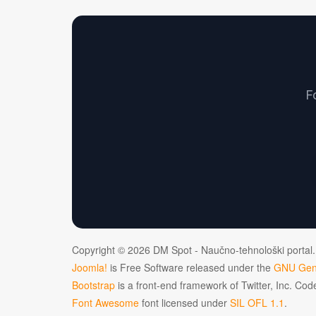
F
Copyright © 2026 DM Spot - Naučno-tehnološki portal.
Joomla!
is Free Software released under the
GNU Gene
Bootstrap
is a front-end framework of Twitter, Inc. Co
Font Awesome
font licensed under
SIL OFL 1.1
.