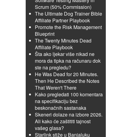
Software Testing Mastery in
Scrum (50% Commission)
The Ultimate Dog Trainer Bible
Affiliate Partner Playbook
Promote the Risk Management
Blueprint
The Twenty Minutes Dead
Affiliate Playbook
Šta ako ljekar više nikad ne
mora da tipka na računaru dok
ste na pregledu?
He Was Dead for 20 Minutes.
Then He Described the Notes
That Weren't There
Kako pregledati 100 komentara
na specifikaciju bez
beskonačnih sastanaka
Skeneri dolaze na izbore 2026.
Ali kako će zaštititi tajnost
vašeg glasa?
Starlink stiže u Banjaluku