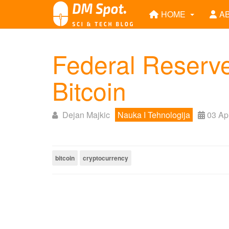
HOME
A
Federal Reserve
Bitcoin
Dejan Majkic
Nauka I Tehnologija
03 Ap
bitcoin
cryptocurrency