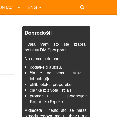
ONTACT
ENG
Dobrodošli
Hvala Vam što ste izabrali
posjetiti DM Spot portal.
Na njemu ćete naći:
podatke o autoru,
članke na temu nauke i
tehnologije,
eBiblioteku, preporuke,
članke iz života i stila i
promociju potencijala
Republike Srpske.
Vidjećete i nešto što se nalazi
između redova, moju ljubav i trud