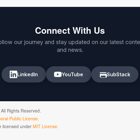
Connect With Us
ollow our journey and stay updated on our latest conte
and news.
LinkedIn
YouTube
SubStack
 All Rights Reserved.
ral Public License.
de licensed under
MIT License.