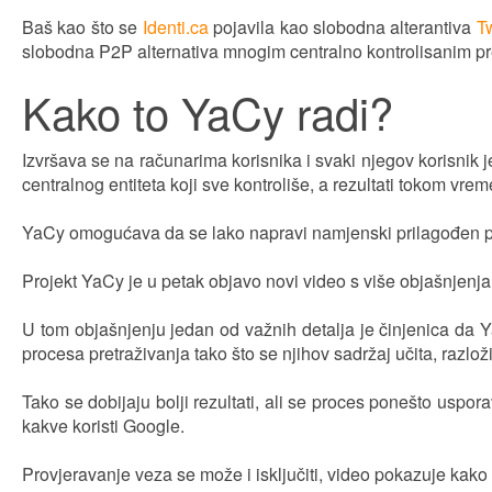
Baš kao što se
Identi.ca
pojavila kao slobodna alterantiva
Tw
slobodna P2P alternativa mnogim centralno kontrolisanim p
Kako to YaCy radi?
Izvršava se na računarima korisnika i svaki njegov korisnik
centralnog entiteta koji sve kontroliše, a rezultati tokom vre
YaCy omogućava da se lako napravi namjenski prilagođen pretra
Projekt YaCy je u petak objavo novi video s više objašnjenj
U tom objašnjenju jedan od važnih detalja je činjenica da Y
procesa pretraživanja tako što se njihov sadržaj učita, razloži
Tako se dobijaju bolji rezultati, ali se proces ponešto usp
kakve koristi Google.
Provjeravanje veza se može i isključiti, video pokazuje kako se 