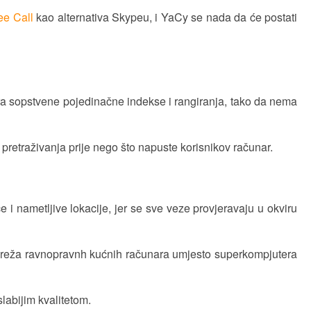
e Call
kao alternativa Skypeu, i YaCy se nada da će postati
ara sopstvene pojedinačne indekse i rangiranja, tako da nema
 pretraživanja prije nego što napuste korisnikov računar.
i nametljive lokacije, jer se sve veze provjeravaju u okviru
še mreža ravnopravnh kućnih računara umjesto superkompjutera
slabijim kvalitetom.