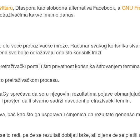
itteru
, Diaspora kao slobodna alternativa Facebook, a
GNU Fre
retraživačima kakve imamo danas.
 je dio veće pretraživačke mreže. Računar svakog korisnika stv
mena sve bolje odražavaju ono što korisnik traži.
živački portal i štiti privatnost korisnika šifrovanjem termina
a o pretraživačkom procesu.
aCy sprečava da se u njegovim rezultatima pojave obmanjujuće 
 i provjeri da li stvarno sadrži navedeni pretraživački termin.
orava, baš kao što ga usporava i činjenica da rezultate generi
to radi, pa će se rezultati dobijati brže, ali cijena će se platiti 