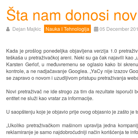
Šta nam donosi nov
Dejan Majkic
Nauka I Tehnologija
05 December 20
Kada je prošlog ponedeljka objavljena verzija 1.0 pretraž
teškaša u pretraživačkoj areni. Neki su ga čak najavili ka
Karsten Gerlof, u međuvremenu se oglasio kako bi skrenuo
kontrole, a ne nadjačavanje Googlea. „YaCy nije izazov Goog
se zapravo o novom i uzudljivom pristupu pretraživanja weba
Novi pretraživač ne ide strogo za tim da rezultate isporuči b
entitet ne služi kao vratar za informacije.
U saopštenju koje je objavio prije ovog objasnio je zašto je 
„Ukoliko pretraživačkom mašinom upravlja jedna kompanija,
reklamiranje je samo najdobroćudniji način korišćenja te info