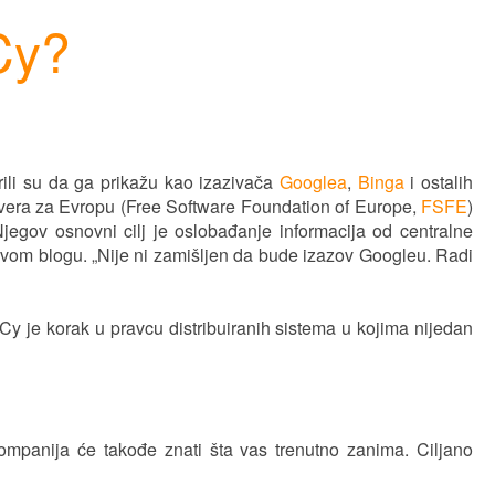
Cy?
ili su da ga prikažu kao izazivača
Googlea
,
Binga
i ostalih
ftvera za Evropu (Free Software Foundation of Europe,
FSFE
)
egov osnovni cilj je oslobađanje informacija od centralne
 svom blogu. „Nije ni zamišljen da bude izazov Googleu. Radi
YaCy je korak u pravcu distribuiranih sistema u kojima nijedan
kompanija će takođe znati šta vas trenutno zanima. Ciljano