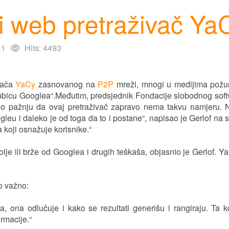
i web pretraživač Ya
11
Hits: 4493
ivača
YaCy
zasnovanog na
P2P
mreži, mnogi u medijima požur
o „ubicu Googlea“.Međutim, predsjednik Fondacije slobodnog so
 pažnju da ovaj pretraživač zapravo nema takvu namjeru. Nj
leu i daleko je od toga da to i postane“, napisao je Gerlof na
 koji osnažuje korisnike.“
olje ili brže od Googlea i drugih teškaša, objasnio je Gerlof. 
to važno:
 ona odlučuje i kako se rezultati generišu i rangiraju. Ta 
rmacije.“