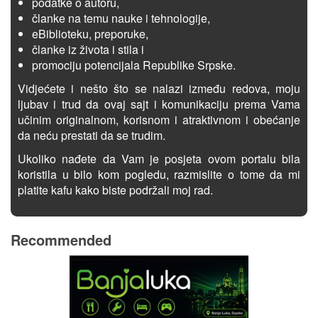
podatke o autoru,
članke na temu nauke i tehnologije,
eBiblioteku, preporuke,
članke iz života i stila i
promociju potencijala Republike Srpske.
Vidjećete i nešto što se nalazi između redova, moju
ljubav i trud da ovaj sajt i komunikaciju prema Vama
učinim originalnom, korisnom i atraktivnom i obećanje
da neću prestati da se trudim.
Ukoliko nađete da Vam je posjeta ovom portalu bila
koristila u bilo kom pogledu, razmislite o tome da mi
platite kafu kako biste podržali moj rad.
Recommended