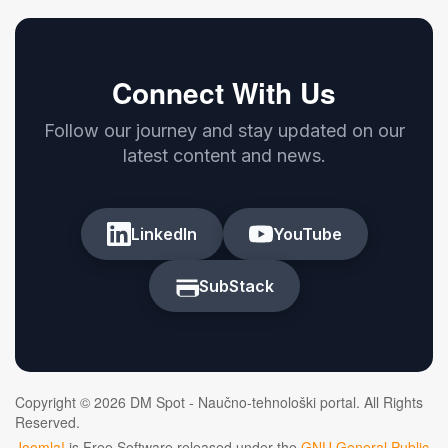
Connect With Us
Follow our journey and stay updated on our
latest content and news.
LinkedIn
YouTube
SubStack
Copyright © 2026 DM Spot - Naučno-tehnološki portal. All Rights
Reserved.
Joomla!
is Free Software released under the
GNU General Public