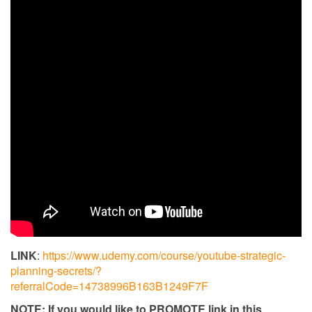
LINK
:
https://www.udemy.com/course/youtube-strategic-
planning-secrets/?
referralCode=14738996B163B1249F7F
NOTE: If you would like to PROMOTE link in this