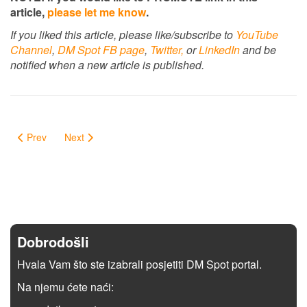
article,
please let me know
.
If you liked this article, please like/subscribe to
YouTube
Channel
,
DM Spot FB page
,
Twitter,
or
LinkedIn
and be
notified when a new article is published.
Prev
Next
Dobrodošli
Hvala Vam što ste izabrali posjetiti DM Spot portal.
Na njemu ćete naći: