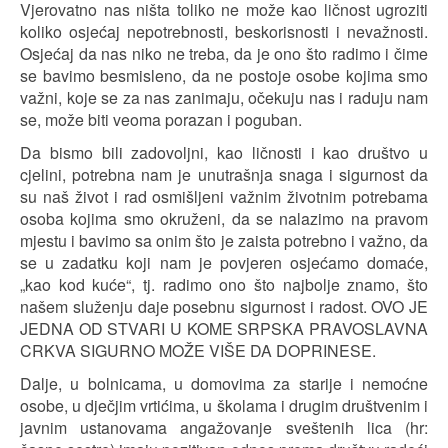
Vjerovatno nas ništa toliko ne može kao ličnost ugroziti
koliko osjećaj nepotrebnosti, beskorisnosti i nevažnosti.
Osjećaj da nas niko ne treba, da je ono što radimo i čime
se bavimo besmisleno, da ne postoje osobe kojima smo
važni, koje se za nas zanimaju, očekuju nas i raduju nam
se, može biti veoma porazan i poguban.
Da bismo bili zadovoljni, kao ličnosti i kao društvo u
cjelini, potrebna nam je unutrašnja snaga i sigurnost da
su naš život i rad osmišljeni važnim životnim potrebama
osoba kojima smo okruženi, da se nalazimo na pravom
mjestu i bavimo sa onim što je zaista potrebno i važno, da
se u zadatku koji nam je povjeren osjećamo domaće,
„kao kod kuće“, tj. radimo ono što najbolje znamo, što
našem služenju daje posebnu sigurnost i radost. OVO JE
JEDNA OD STVARI U KOME SRPSKA PRAVOSLAVNA
CRKVA SIGURNO MOŽE VIŠE DA DOPRINESE.
Dalje, u bolnicama, u domovima za starije i nemoćne
osobe, u dječjim vrtićima, u školama i drugim društvenim i
javnim ustanovama angažovanje sveštenih lica (hr: