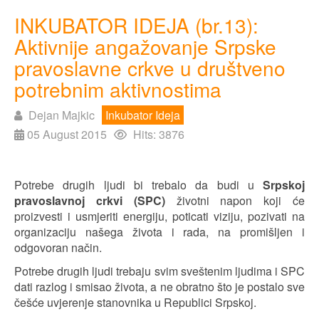
INKUBATOR IDEJA (br.13):
Aktivnije angažovanje Srpske
pravoslavne crkve u društveno
potrebnim aktivnostima
Dejan Majkic
Inkubator Ideja
05 August 2015
Hits: 3876
Potrebe drugih ljudi bi trebalo da budi u
Srpskoj
pravoslavnoj crkvi (SPC)
životni napon koji će
proizvesti i usmjeriti energiju, poticati viziju, pozivati na
organizaciju našega života i rada, na promišljen i
odgovoran način.
Potrebe drugih ljudi trebaju svim sveštenim ljudima i SPC
dati razlog i smisao života, a ne obratno što je postalo sve
češće uvjerenje stanovnika u Republici Srpskoj.