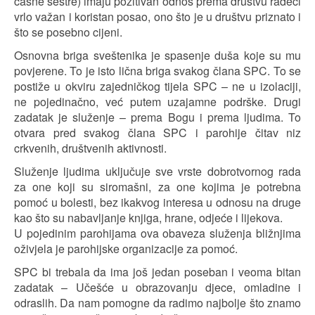
časne sestre) imaju pozitivan odnos prema društvu radeći
vrlo važan i koristan posao, ono što je u društvu priznato i
što se posebno cijeni.
Osnovna briga sveštenika je spasenje duša koje su mu
povjerene. To je isto lična briga svakog člana SPC. To se
postiže u okviru zajedničkog tijela SPC – ne u izolaciji,
ne pojedinačno, već putem uzajamne podrške. Drugi
zadatak je služenje – prema Bogu i prema ljudima. To
otvara pred svakog člana SPC i parohije čitav niz
crkvenih, društvenih aktivnosti.
Služenje ljudima uključuje sve vrste dobrotvornog rada
za one koji su siromašni, za one kojima je potrebna
pomoć u bolesti, bez ikakvog interesa u odnosu na druge
kao što su nabavljanje knjiga, hrane, odjeće i lijekova.
U pojedinim parohijama ova obaveza služenja bližnjima
oživjela je parohijske organizacije za pomoć.
SPC bi trebala da ima još jedan poseban i veoma bitan
zadatak – Učešće u obrazovanju djece, omladine i
odraslih. Da nam pomogne da radimo najbolje što znamo