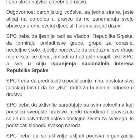
i ono što je najviše potrebno društvu.
Odgovornost parohijskog vođstva, sa jedne strane, jeste
uticaj na porodicu u pravcu da ne zanemaruju svoju
obavezu prema svojoj djeci, ali i prema svojoj državi.
SPC treba da tjesnije radi sa Vladom Republike Srpske,
da formiraju omladinske grupe, grupe za odrasle,
nedjeljne škole, dječije horove, te da preduzmu sve druge
mjere koje će djecu, omladinu i odrasle okupiti oko SPC
a sve
u cilju ispunjenja nacionalnih interesa
Republike Srpske
.
SPC treba da prednjačiti u podsticanju mira, dostojanstva
ljudskog bića i da će „više“ raditi za humanije odnose u
društvu.
SPC treba da aktivnije sarađujuje sa svim pokretima koji
podstiču sveopšte bratstvo među narodima i obavezuju
se da će ostvarivati uslove dostojne života za svakoga, te
podsticati slobodu svakog naroda.
SPC treba da se aktivnije uključi podršku organizacija