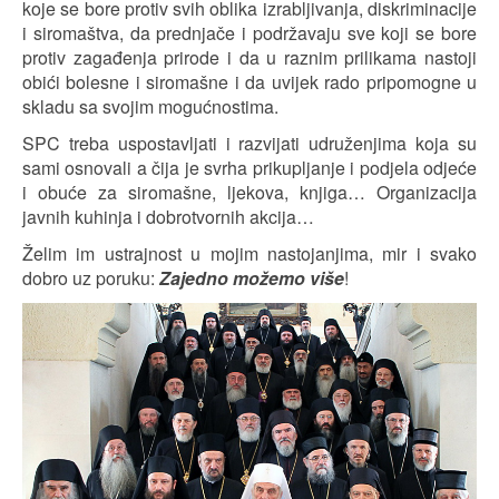
koje se bore protiv svih oblika izrabljivanja, diskriminacije
i siromaštva, da prednjače i podržavaju sve koji se bore
protiv zagađenja prirode i da u raznim prilikama nastoji
obići bolesne i siromašne i da uvijek rado pripomogne u
skladu sa svojim mogućnostima.
SPC treba uspostavljati i razvijati udruženjima koja su
sami osnovali a čija je svrha prikupljanje i podjela odjeće
i obuće za siromašne, ljekova, knjiga… Organizacija
javnih kuhinja i dobrotvornih akcija…
Želim im ustrajnost u mojim nastojanjima, mir i svako
dobro uz poruku:
Zajedno možemo više
!