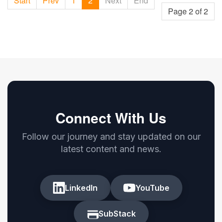
Start
Prev
1
2
Next
End
Page 2 of 2
Connect With Us
Follow our journey and stay updated on our
latest content and news.
LinkedIn
YouTube
SubStack