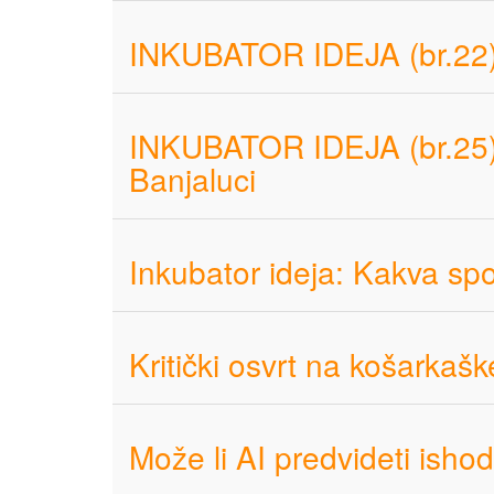
INKUBATOR IDEJA (br.22):
INKUBATOR IDEJA (br.25): K
Banjaluci
Inkubator ideja: Kakva sp
Kritički osvrt na košarkašk
Može li AI predvideti isho