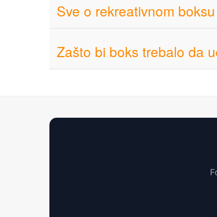
Sve o rekreativnom boksu
Zašto bi boks trebalo da 
F