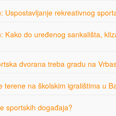
 Uspostavljanje rekreativnog spor
ako do uređenog sankališta, klizališ
ortska dvorana treba gradu na Vrba
e terene na školskim igralištima u B
de sportskih događaja?