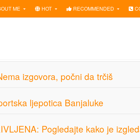
BOUT ME
HOT
RECOMMENDED
C
Nema izgovora, počni da trčiš
portska ljepotica Banjaluke
VLJENA: Pogledajte kako je izgled