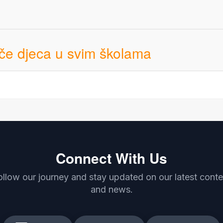
uče djeca u svim školama
Connect With Us
ollow our journey and stay updated on our latest conte
and news.