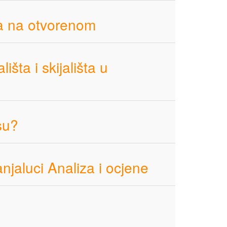
ta na otvorenom
ta i skijališta u
su?
anjaluci Analiza i ocjene