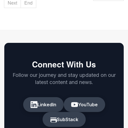
Next
End
Connect With Us
Follow our journey and stay updated on our
latest content and news.
LinkedIn
YouTube
SubStack