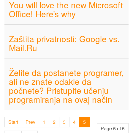
You will love the new Microsoft
Office! Here’s why
Zaštita privatnosti: Google vs.
Mail.Ru
Želite da postanete programer,
ali ne znate odakle da
počnete? Pristupite učenju
programiranja na ovaj način
Start
Prev
1
2
3
4
5
Page 5 of 5