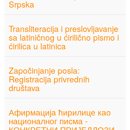
Srpska
Transliteracija i preslovljavanje
sa latiničnog u ćirilično pismo i
ćirilica u latinica
Započinjanje posla:
Registracija privrednih
društava
Афирмација ћирилице као
националног писма -
КОНКРЕТНИ ПРИЈЕДЛОЗИ