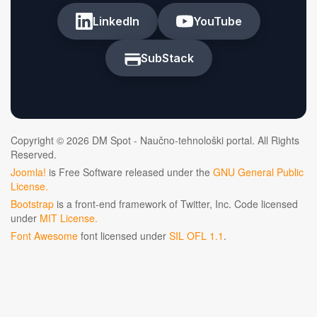
LinkedIn
YouTube
SubStack
Copyright © 2026 DM Spot - Naučno-tehnološki portal. All Rights
Reserved.
Joomla!
is Free Software released under the
GNU General Public
License.
Bootstrap
is a front-end framework of Twitter, Inc. Code licensed
under
MIT License.
Font Awesome
font licensed under
SIL OFL 1.1
.