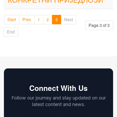
Start
Prev
1
2
3
Next
Page 3 of 3
End
Connect With Us
Follow our journey and stay updated on our
latest content and news.