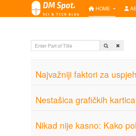
HOME
A
Najvažniji faktori za uspje
Nestašica grafičkih kartic
Nikad nije kasno: Kako po