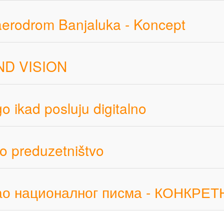
 aerodrom Banjaluka - Koncept
AND VISION
 ikad posluju digitalno
o preduzetništvo
ао националног писма - КОНКР