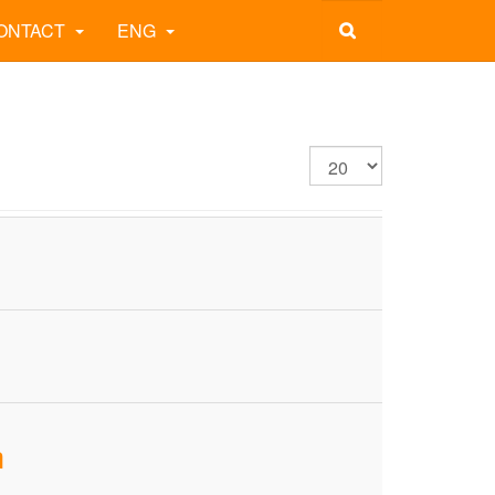
ONTACT
ENG
m