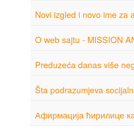
Novi izgled i novo ime za
O web sajtu - MISSION 
Preduzeća danas više nego
Šta podrazumjeva socijaln
Афирмација ћирилице к