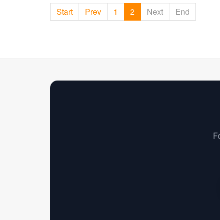
Start
Prev
1
2
Next
End
F