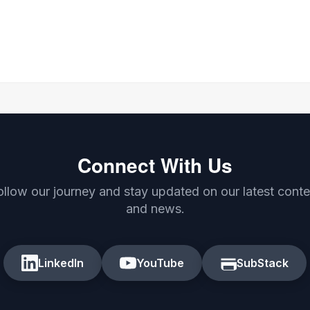
Connect With Us
ollow our journey and stay updated on our latest conte
and news.
LinkedIn
YouTube
SubStack