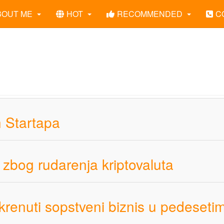
BOUT ME
HOT
RECOMMENDED
C
h Startapa
a zbog rudarenja kriptovaluta
krenuti sopstveni biznis u pedeseti