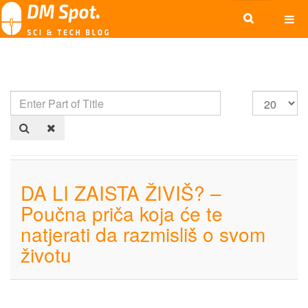
DA LI ZAISTA ŽIVIŠ? –
Poučna priča koja će te
natjerati da razmisliš o svom
životu