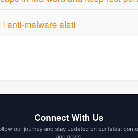
i i anti-malware alati
Connect With Us
ollow our journey and stay updated on our latest conte
and news.