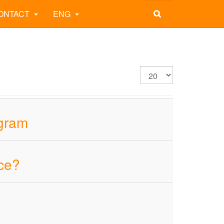
ONTACT
ENG
ogram
ce?