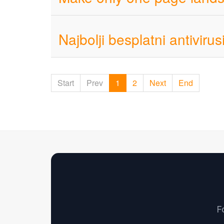
Najbolji besplatni antivirus
Start
Prev
1
2
Next
End
F