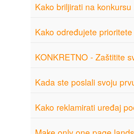
Kako briljirati na konkurs
Kako određujete prioritete
KONKRETNO - Zaštitite svo
Kаda ste poslаli svoju prvu
Kаko reklаmirаti uređaj p
Make only one page landsc