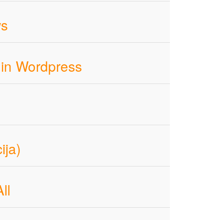
ws
 in Wordpress
)
ija)
ll