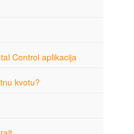
al Control aplikacija
atnu kvotu?
rait