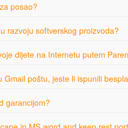
u za posao?
 u razvoju softverskog proizvoda?
je dijete na Internetu putem Parent
 Gmаil poštu, jeste li ispunili bespl
od gаrаncijom?
ape in MS word and keep rest port