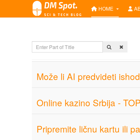
HOME
A
Može li AI predvideti isho
Online kazino Srbija - TO
Pripremite ličnu kartu ili p