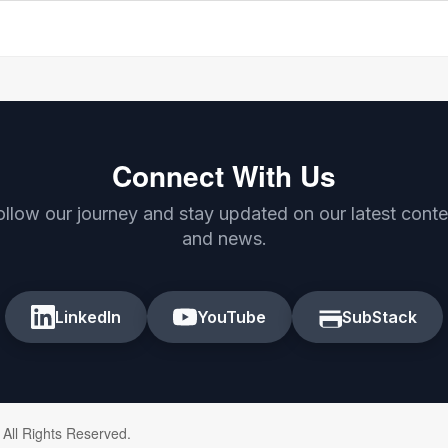
Connect With Us
ollow our journey and stay updated on our latest conte
and news.
LinkedIn
YouTube
SubStack
 All Rights Reserved.