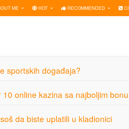
BOUT ME
HOT
RECOMMENDED
C
de sportskih događaja?
P 10 online kazina sa najboljim bon
asoš da biste uplatili u kladionici