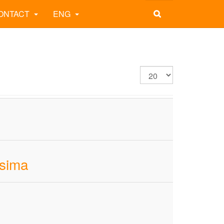
ONTACT
ENG
usima