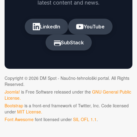
latest content and news.
LinkedIn
YouTube
SubStack
Copyright © 2026 DM Spot - Naučno-tehnološki portal. All Rights
Reserved.
Joomla!
is Free Software released under the
GNU General Public
License.
Bootstrap
is a front-end framework of Twitter, Inc. Code licensed
under
MIT License.
Font Awesome
font licensed under
SIL OFL 1.1
.