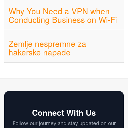
Why You Need a VPN when
Conducting Business on Wi-Fi
Zemlje nespremne za
hakerske napade
Connect With Us
Follow our journey and stay updated on our