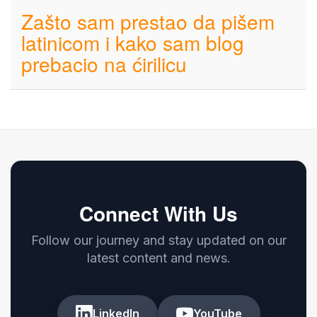
Zašto sam prestao da pišem
latinicom i kako sam blog
prebacio na ćirilicu
Connect With Us
Follow our journey and stay updated on our
latest content and news.
LinkedIn
YouTube