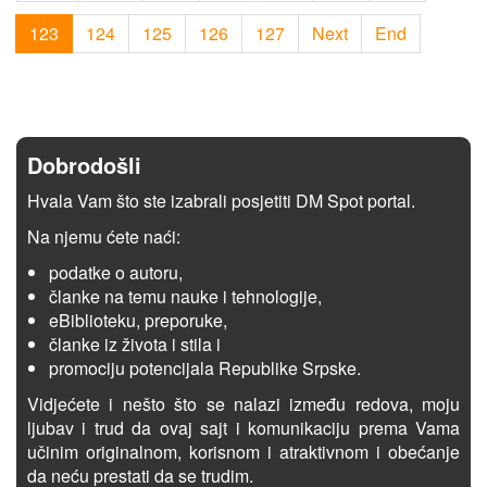
123
124
125
126
127
Next
End
Dobrodošli
Hvala Vam što ste izabrali posjetiti DM Spot portal.
Na njemu ćete naći:
podatke o autoru,
članke na temu nauke i tehnologije,
eBiblioteku, preporuke,
članke iz života i stila i
promociju potencijala Republike Srpske.
Vidjećete i nešto što se nalazi između redova, moju
ljubav i trud da ovaj sajt i komunikaciju prema Vama
učinim originalnom, korisnom i atraktivnom i obećanje
da neću prestati da se trudim.