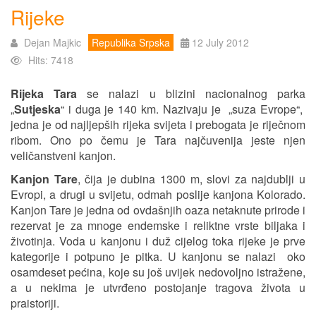
Rijeke
Dejan Majkic
Republika Srpska
12 July 2012
Hits: 7418
Rijeka Tara
se nalazi u blizini nacionalnog parka
„
Sutjeska
“ i duga je 140 km. Nazivaju je „suza Evrope“,
jedna je od najljepših rijeka svijeta i prebogata je riječnom
ribom. Ono po čemu je Tara najčuvenija jeste njen
veličanstveni kanjon.
Kanjon Tare
, čija je dubina 1300 m, slovi za najdublji u
Evropi, a drugi u svijetu, odmah poslije kanjona Kolorado.
Kanjon Tare je jedna od ovdašnjih oaza netaknute prirode i
rezervat je za mnoge endemske i reliktne vrste biljaka i
životinja. Voda u kanjonu i duž cijelog toka rijeke je prve
kategorije i potpuno je pitka. U kanjonu se nalazi oko
osamdeset pećina, koje su još uvijek nedovoljno istražene,
a u nekima je utvrđeno postojanje tragova života u
praistoriji.