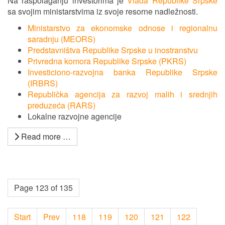
Na raspolaganju investorima je
Vlada Republike Srpske
sa svojim ministarstvima iz svoje resorne nadležnosti.
Ministarstvo za ekonomske odnose i regionalnu
saradnju (MEORS)
Predstavništva Republike Srpske u inostranstvu
Privredna komora Republike Srpske (PKRS)
Investiciono-razvojna banka Republike Srpske
(IRBRS)
Republička agencija za razvoj malih i srednjih
preduzeća (RARS)
Lokalne razvojne agencije
Read more …
Page 123 of 135
Start
Prev
118
119
120
121
122