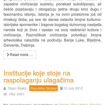
zapadne civilizacije susreću, ponekad sukobljavaju, ali
češće pojačavaju i obogaćuju jedna drugu kroz dugu i
fascinantnu istoriju. Istorija je na ovim prostorima još od
rimskog doba, pa sve do danas ostavila brojne kulturno-
istorijske spomenike i tragove bogatog duhovnog nasljeđa
naroda koji je živio i opstao na ovoj raskrsnici kultura i
civilizacija. Raznolikost civilizacija potvrđuju brojna
arheološka nalazišta na području Banje Luke, Bijeljine,
Dervente, Trebinja.
Read more …
Institucije koje stoje na
raspolaganju ulagačima
Dejan Majkic
Republika Srpska
10 July 2012
Hits: 5401