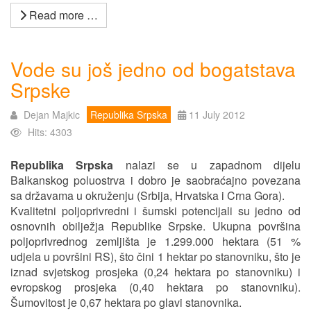
Read more …
Vode su još jedno od bogatstava
Srpske
Dejan Majkic
Republika Srpska
11 July 2012
Hits: 4303
Republika Srpska
nalazi se u zapadnom dijelu
Balkanskog poluostrva i dobro je saobraćajno povezana
sa državama u okruženju (Srbija, Hrvatska i Crna Gora).
Kvalitetni poljoprivredni i šumski potencijali su jedno od
osnovnih obilježja Republike Srpske. Ukupna površina
poljoprivrednog zemljišta je 1.299.000 hektara (51 %
udjela u površini RS), što čini 1 hektar po stanovniku, što je
iznad svjetskog prosjeka (0,24 hektara po stanovniku) i
evropskog prosjeka (0,40 hektara po stanovniku).
Šumovitost je 0,67 hektara po glavi stanovnika.