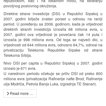
republičkom, kao i na lokalnom nivou, na stvaranju
povoljnog poslovnog okruženja.
Direktne strane investicije (DSI) u Republici Srpskoj u
2007. godini bilježe znatan porast u odnosu na raniji
period. U poređenju sa 2006. godinom, kada je vrijednost
direktnih stranih investicija iznosila 68 miliona evra, u
2007. godini ova vrijednost je povećana čak 14 puta i
iznosila je 998 miliona evra. Od toga se najveći dio, u
vrijednosti od 644 miliona evra, odnosno 64,7%, odnosi na
privatizaciju Telekoma Republike Srpske od strane
Telekoma Srbija.
Nivo DSI per capita u Republici Srpskoj u 2007. godini
iznosio je 671 evra.
U narednom periodu očekuje se priliv DSI od preko 800
miliona evra (privatizacija Rafinerije nafte Brod, Rafinerije
ulja Modriča, Petrola Banja Luka, izgradnja TE Stanari).
Read more …