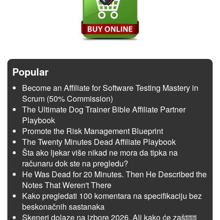
Popular
Become an Affiliate for Software Testing Mastery in
Scrum (50% Commission)
The Ultimate Dog Trainer Bible Affiliate Partner
Playbook
Promote the Risk Management Blueprint
The Twenty Minutes Dead Affiliate Playbook
Šta ako ljekar više nikad ne mora da tipka na
računaru dok ste na pregledu?
He Was Dead for 20 Minutes. Then He Described the
Notes That Weren't There
Kako pregledati 100 komentara na specifikaciju bez
beskonačnih sastanaka
Skeneri dolaze na izbore 2026. Ali kako će zaštititi