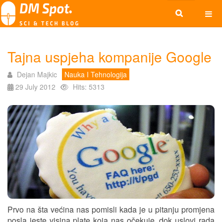
Tajna uspjeha kompanije Google
Dejan Majkic
Nauka I Tehnologija
29 July 2012
Hits: 5313
Prvo na šta većina nas pomisli kada je u pitanju promjena
posla jeste visina plate koja nas očekuje, dok uslovi rada