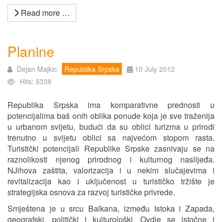
Read more …
Planine
Dejan Majkic
Republika Srpska
10 July 2012
Hits: 5338
Republika Srpska ima komparativne prednosti u
potencijalima baš onih oblika ponude koja je sve traženija
u urbanom svijetu, budući da su oblici turizma u prirodi
trenutno u svijetu oblici sa najvećom stopom rasta.
Turistički potencijali Republike Srpske zasnivaju se na
raznolikosti njenog prirodnog i kulturnog naslijeđa.
NJihova zaštita, valorizacija i u nekim slučajevima i
revitalizacija kao i uključenost u turističko tržište je
strategijska osnova za razvoj turističke privrede.
Smještena je u srcu Balkana, između Istoka i Zapada,
geografski, politički i kulturološki. Ovdje se istočne i