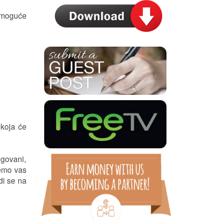
e moguće
koja će
ogovani,
ćemo vas
di se na