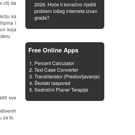
 cilj da
2026. Hoće li konačno riješiti
problem lošeg interneta izvan
aciju sa
grada?
lipina i
jom koja
lderu.
Free Online Apps
Percent Calculator
Text Case Converter
Transliterator (Preslovljavanje)
Školski raspored
Sedmični Planer Terapije
tili sve
uštvenih
 za to.