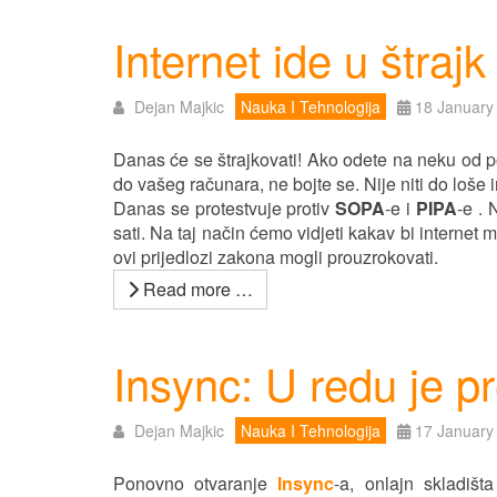
Internet ide u štrajk
Dejan Majkic
Nauka I Tehnologija
18 January
Danas će se štrajkovati! Ako odete na neku od po
do vašeg računara, ne bojte se. Nije niti do loše 
Danas se protestvuje protiv
SOPA
-e i
PIPA
-e . 
sati. Na taj način ćemo vidjeti kakav bi internet
ovi prijedlozi zakona mogli prouzrokovati.
Read more …
Insync: U redu je p
Dejan Majkic
Nauka I Tehnologija
17 January
Ponovno otvaranje
Insync
-a, onlajn skladiš