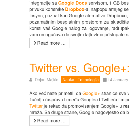
integracije sa
Google Docs
servisom, 1 GB bespla
privuku korisnike
Dropbox
-a, najpopularnijeg se
Insync, poznat kao Google alernativa Dropboxu, p
pozamašnim besplatnim prostorom za skladištenj
koristi vaš Google nalog za logovanje, radi ipa
vam omogućava da svojim fajlovima pristupate na
Read more …
Twitter vs. Google+
Dejan Majkic
Nauka I Tehnologija
14 January
Ako već niste primetili da
Google+
stranice sve v
žučniju raspravu između Googlea i Twittera tim 
Twitter
je rekao da promovisanjem Google+ u
re
mreža. Sa druge strane, Google nagovjestio da bi
Read more …