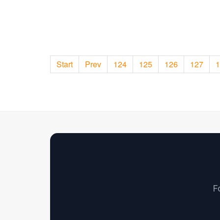
Start
Prev
124
125
126
127
1
F