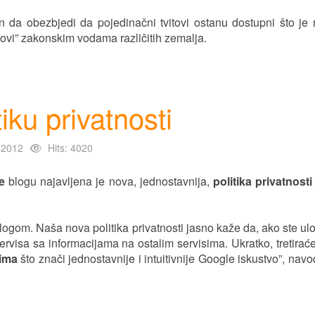
čin da obezbjedi da pojedinačni tvitovi ostanu dostupni što j
ovi” zakonskim vodama različitih zemalja.
iku privatnosti
 2012
Hits: 4020
le
blogu najavljena je nova, jednostavnija,
politika privatnosti
ogom. Naša nova politika privatnosti jasno kaže da, ako ste ul
rvisa sa informacijama na ostalim servisima. Ukratko, tretira
dima
što znači jednostavnije i intuitivnije Google iskustvo”, navo