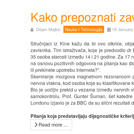
Kako prepoznati zav
Dejan Majkic
Nauka I Tehnologija
19 January
Stručnjaci iz Kine kažu da bi ovo otkriće, ob
zavisnika. Tim istraživača, koje je predvodio 
35 osoba starosti između 14 i 21 godine. Za 17 
na osnovu pozitivnih odgovora na pitanja kao što
ili prekinete upotrebu Interneta?".
Skeniranje mozgova magnetnom rezonancom pok
nervna vlakna, kod osoba koje su klasifikovane k
Bio je uočljiv prekid u vezama između nervnih 
samokontrolu. Prof. Gunter Šuman, šef katedre na
Londonu izjavio je za BBC da su slični rezultati d
Pitanja koja predstavljaju dijagnostičke kriter
Read more …