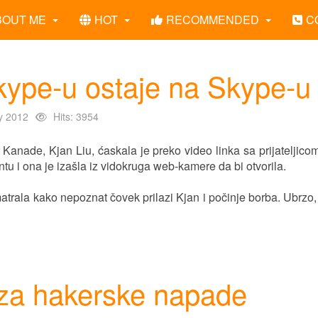
BOUT ME
HOT
RECOMMENDED
C
kype-u ostaje na Skype-u
y 2012
Hits: 3954
 Kanade, Kjan Liu, ćaskala je preko video linka sa prijateljicom
tu i ona je izašla iz vidokruga web-kamere da bi otvorila.
smatrala kako nepoznat čovek prilazi Kjan i počinje borba. Ubrzo,
za hakerske napade