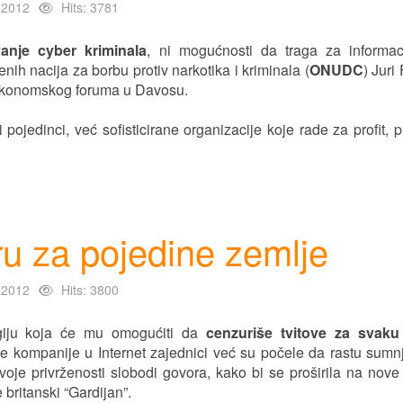
 2012
Hits: 3781
anje cyber kriminala
, ni mogućnosti da traga za informac
enih nacija za borbu protiv narkotika i kriminala (
ONUDC
) Juri
 ekonomskog foruma u Davosu.
ojedinci, već sofisticirane organizacije koje rade za profit, p
ru za pojedine zemlje
 2012
Hits: 3800
giju koja će mu omogućiti da
cenzuriše tvitove za svaku
e kompanije u Internet zajednici već su počele da rastu sumn
oje privrženosti slobodi govora, kako bi se proširila na nove
 britanski “Gardijan”.