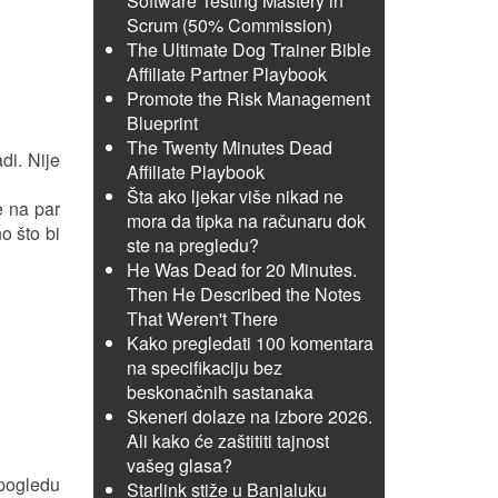
Software Testing Mastery in
Scrum (50% Commission)
The Ultimate Dog Trainer Bible
Affiliate Partner Playbook
Promote the Risk Management
Blueprint
The Twenty Minutes Dead
di. Nije
Affiliate Playbook
Šta ako ljekar više nikad ne
e na par
mora da tipka na računaru dok
o što bi
ste na pregledu?
He Was Dead for 20 Minutes.
Then He Described the Notes
That Weren't There
Kako pregledati 100 komentara
na specifikaciju bez
beskonačnih sastanaka
Skeneri dolaze na izbore 2026.
Ali kako će zaštititi tajnost
vašeg glasa?
pogledu
Starlink stiže u Banjaluku