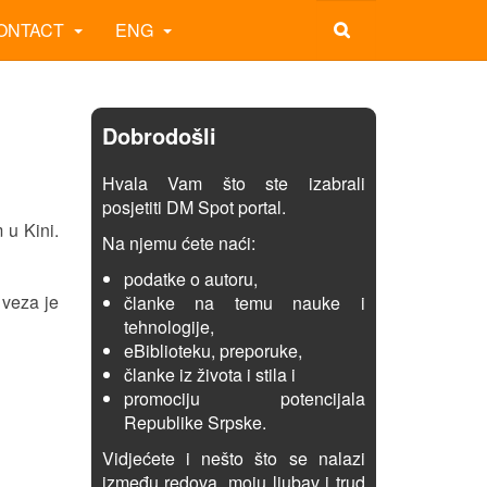
ONTACT
ENG
Dobrodošli
Hvala Vam što ste izabrali
posjetiti DM Spot portal.
 u Kini.
Na njemu ćete naći:
podatke o autoru,
 veza je
članke na temu nauke i
tehnologije,
eBiblioteku, preporuke,
članke iz života i stila i
promociju potencijala
Republike Srpske.
Vidjećete i nešto što se nalazi
između redova, moju ljubav i trud