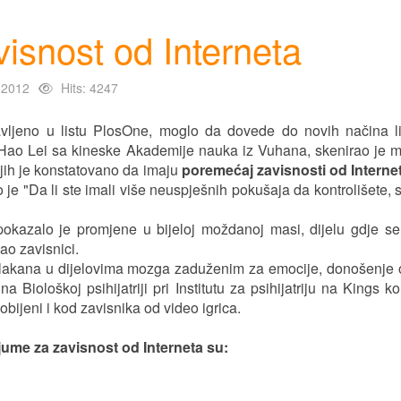
isnost od Interneta
 2012
Hits: 4247
javljeno u listu PlosOne, moglo da dovede do novih načina l
dr Hao Lei sa kineske Akademije nauka iz Vuhana, skenirao je
njih je konstatovano da imaju
poremećaj zavisnosti od Internet
 je "Da li ste imali više neuspješnih pokušaja da kontrolišete, 
azalo je promjene u bijeloj moždanoj masi, dijelu gdje se
ao zavisnici.
vlakana u dijelovima mozga zaduženim za emocije, donošenje 
 Biološkoj psihijatriji pri Institutu za psihijatriju na Kings k
obijeni i kod zavisnika od video igrica.
ijume za zavisnost od Interneta su: