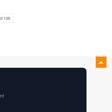
of 135
nt