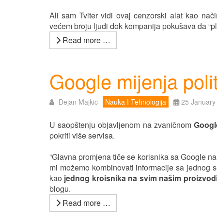
Ali sam Tviter vidi ovaj cenzorski alat kao na
većem broju ljudi dok kompanija pokušava da “pl
Read more …
Google mijenja polit
Dejan Majkic
Nauka I Tehnologija
25 January
U saopštenju objavljenom na zvaničnom
Goog
pokriti više servisa.
“Glavna promjena tiče se korisnika sa Google nal
mi možemo kombinovati informacije sa jednog se
kao
jednog kroisnika na svim našim proizvo
blogu.
Read more …