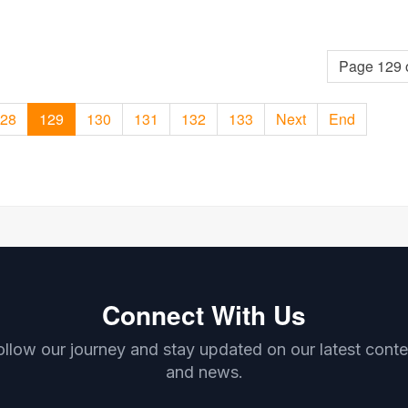
Page 129 
28
129
130
131
132
133
Next
End
Connect With Us
ollow our journey and stay updated on our latest conte
and news.