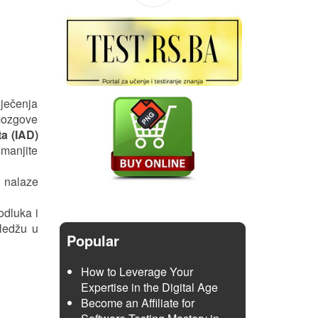
iječenja
 mozgove
a (IAD)
smanjite
 nalaze
odluka i
oledžu u
Popular
How to Leverage Your
Expertise in the Digital Age
Become an Affiliate for