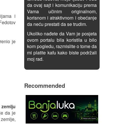
da ovaj sajt i komunikaciju prema
Vama učinim originalnom,
ijama i
korisnom i atraktivnom i obećanje
 Fedotov
da neću prestati da se trudim.
Ukoliko nađete da Vam je posjeta
ovom portalu bila koristila u bilo
renio je
kom pogledu, razmislite o tome da
mi platite kafu kako biste podržali
moj rad.
Recommended
 zemlju
je da je
 zemlje,