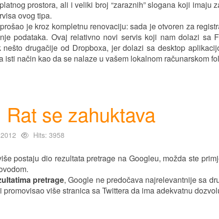
tnog prostora, ali i veliki broj “zaraznih” slogana koji imaju za
rvisa ovog tipa.
rošao je kroz kompletnu renovaciju: sada je otvoren za registr
e podataka. Ovaj relativno novi servis koji nam dolazi sa Fi
k nešto drugačije od Dropboxa, jer dolazi sa desktop aplikaci
 isti način kao da se nalaze u vašem lokalnom računarskom fo
: Rat se zahuktava
 2012
Hits: 3958
iše postaju dio rezultata pretrage na Googleu, možda ste primje
povodom.
zultatima pretrage
, Google ne predočava najrelevantnije sa dr
 promovisao više stranica sa Twittera da ima adekvatnu dozvolu