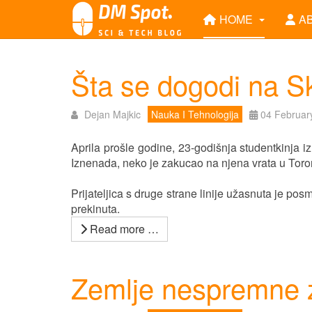
HOME
A
Šta se dogodi na S
Dejan Majkic
Nauka I Tehnologija
04 Februar
Aprila prošle godine, 23-godišnja studentkinja iz
Iznenada, neko je zakucao na njena vrata u Toron
Prijateljica s druge strane linije užasnuta je po
prekinuta.
Read more …
Zemlje nespremne 