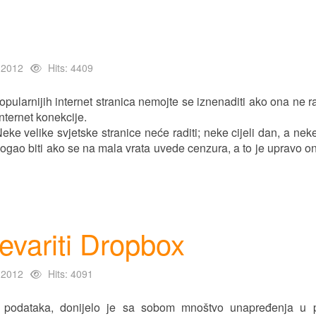
 2012
Hits: 4409
pularnijih internet stranica nemojte se iznenaditi ako ona ne ra
internet konekcije.
Neke velike svjetske stranice neće raditi; neke cijeli dan, a nek
 mogao biti ako se na mala vrata uvede cenzura, a to je upravo on
revariti Dropbox
 2012
Hits: 4091
ta podataka, donijelo je sa sobom mnoštvo unapređenja u 