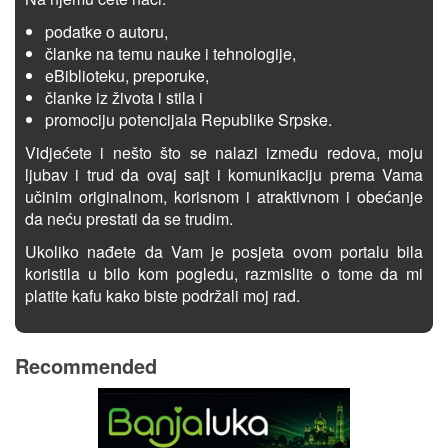
podatke o autoru,
članke na temu nauke i tehnologije,
eBiblioteku, preporuke,
članke iz života i stila i
promociju potencijala Republike Srpske.
Vidjećete i nešto što se nalazi između redova, moju
ljubav i trud da ovaj sajt i komunikaciju prema Vama
učinim originalnom, korisnom i atraktivnom i obećanje
da neću prestati da se trudim.
Ukoliko nađete da Vam je posjeta ovom portalu bila
koristila u bilo kom pogledu, razmislite o tome da mi
platite kafu kako biste podržali moj rad.
Recommended