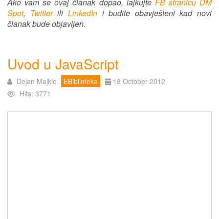
Ako vam se ovaj članak dopao, lajkujte
FB stranicu DM
Spot
,
Twitter
ili
LinkedIn
i budite obavješteni kad novi
članak bude objavljen.
Uvod u JavaScript
Dejan Majkic
EBiblioteka
18 October 2012
Hits: 3771