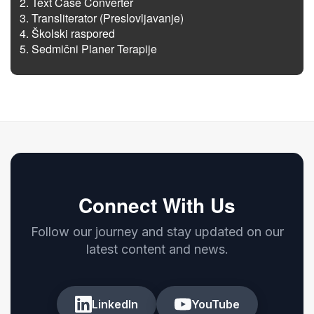
Text Case Converter
Transliterator (Preslovljavanje)
Školski raspored
Sedmični Planer Terapije
Connect With Us
Follow our journey and stay updated on our
latest content and news.
LinkedIn
YouTube