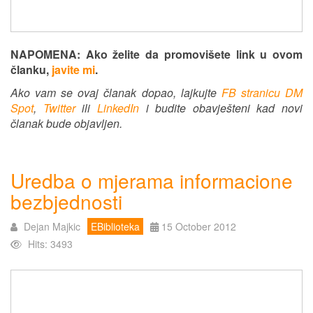
NAPOMENA: Ako želite da promovišete link u ovom
članku,
javite mi
.
Ako vam se ovaj članak dopao, lajkujte
FB stranicu DM
Spot
,
Twitter
ili
LinkedIn
i budite obavješteni kad novi
članak bude objavljen.
Uredba o mjerama informacione
bezbjednosti
Dejan Majkic
EBiblioteka
15 October 2012
Hits: 3493