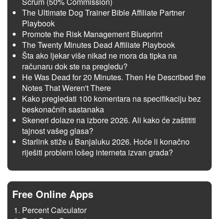
Scrum (50% Commission)
The Ultimate Dog Trainer Bible Affiliate Partner
Playbook
Promote the Risk Management Blueprint
The Twenty Minutes Dead Affiliate Playbook
Šta ako ljekar više nikad ne mora da tipka na
računaru dok ste na pregledu?
He Was Dead for 20 Minutes. Then He Described the
Notes That Weren't There
Kako pregledati 100 komentara na specifikaciju bez
beskonačnih sastanaka
Skeneri dolaze na izbore 2026. Ali kako će zaštititi
tajnost vašeg glasa?
Starlink stiže u Banjaluku 2026. Hoće li konačno
riješiti problem lošeg interneta izvan grada?
Free Online Apps
Percent Calculator