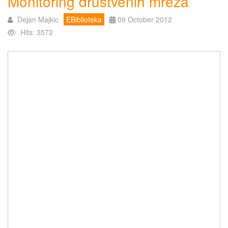
Monitoring društvenih mreža
Dejan Majkic
EBiblioteka
09 October 2012
Hits: 3572