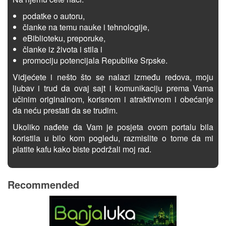
podatke o autoru,
članke na temu nauke i tehnologije,
eBiblioteku, preporuke,
članke iz života i stila i
promociju potencijala Republike Srpske.
Vidjećete i nešto što se nalazi između redova, moju
ljubav i trud da ovaj sajt i komunikaciju prema Vama
učinim originalnom, korisnom i atraktivnom i obećanje
da neću prestati da se trudim.
Ukoliko nađete da Vam je posjeta ovom portalu bila
koristila u bilo kom pogledu, razmislite o tome da mi
platite kafu kako biste podržali moj rad.
Recommended