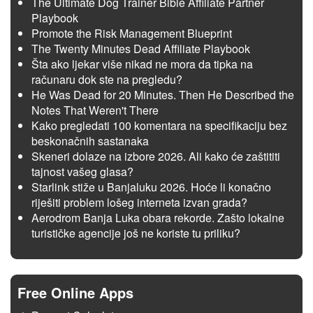
The Ultimate Dog Trainer Bible Affiliate Partner
Playbook
Promote the Risk Management Blueprint
The Twenty Minutes Dead Affiliate Playbook
Šta ako ljekar više nikad ne mora da tipka na
računaru dok ste na pregledu?
He Was Dead for 20 Minutes. Then He Described the
Notes That Weren't There
Kako pregledati 100 komentara na specifikaciju bez
beskonačnih sastanaka
Skeneri dolaze na izbore 2026. Ali kako će zaštititi
tajnost vašeg glasa?
Starlink stiže u Banjaluku 2026. Hoće li konačno
riješiti problem lošeg interneta izvan grada?
Aerodrom Banja Luka obara rekorde. Zašto lokalne
turističke agencije još ne koriste tu priliku?
Free Online Apps