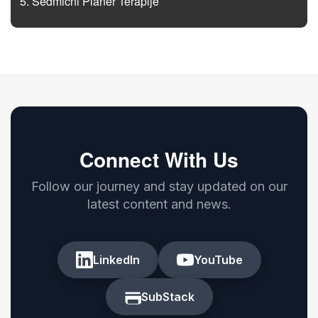
Sedmični Planer Terapije
Connect With Us
Follow our journey and stay updated on our
latest content and news.
LinkedIn
YouTube
SubStack