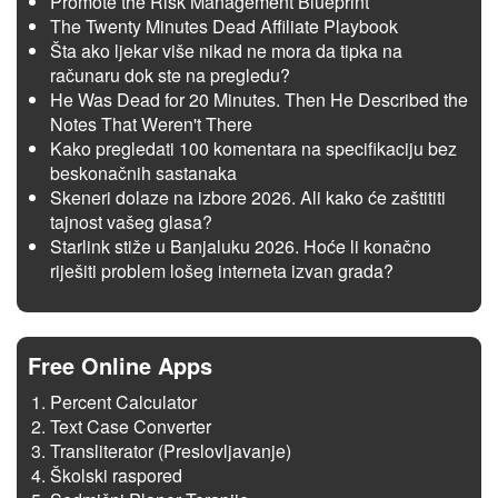
Promote the Risk Management Blueprint
The Twenty Minutes Dead Affiliate Playbook
Šta ako ljekar više nikad ne mora da tipka na
računaru dok ste na pregledu?
He Was Dead for 20 Minutes. Then He Described the
Notes That Weren't There
Kako pregledati 100 komentara na specifikaciju bez
beskonačnih sastanaka
Skeneri dolaze na izbore 2026. Ali kako će zaštititi
tajnost vašeg glasa?
Starlink stiže u Banjaluku 2026. Hoće li konačno
riješiti problem lošeg interneta izvan grada?
Free Online Apps
Percent Calculator
Text Case Converter
Transliterator (Preslovljavanje)
Školski raspored