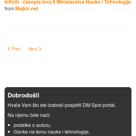
Infiniti - časopis broj 8 Ministarstva Nauke i Tehnologije
from
Majkic.net
Prev
Next
Dobrodošli
Hvala Vam što ste izabrali posjetiti DM Spot portal.
Na njemu ćete naći:
podatke o autoru,
članke na temu nauke i tehnologije,