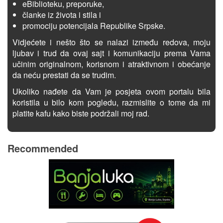
eBiblioteku, preporuke,
članke iz života i stila i
promociju potencijala Republike Srpske.
Vidjećete i nešto što se nalazi između redova, moju
ljubav i trud da ovaj sajt i komunikaciju prema Vama
učinim originalnom, korisnom i atraktivnom i obećanje
da neću prestati da se trudim.
Ukoliko nađete da Vam je posjeta ovom portalu bila
koristila u bilo kom pogledu, razmislite o tome da mi
platite kafu kako biste podržali moj rad.
Recommended