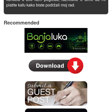
platite kafu kako biste podržali moj rad.
Recommended