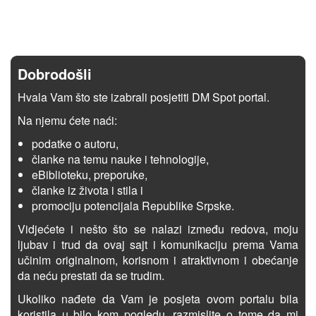
Dobrodošli
Hvala Vam što ste izabrali posjetiti DM Spot portal.
Na njemu ćete naći:
podatke o autoru,
članke na temu nauke i tehnologije,
eBiblioteku, preporuke,
članke iz života i stila i
promociju potencijala Republike Srpske.
Vidjećete i nešto što se nalazi između redova, moju
ljubav i trud da ovaj sajt i komunikaciju prema Vama
učinim originalnom, korisnom i atraktivnom i obećanje
da neću prestati da se trudim.
Ukoliko nađete da Vam je posjeta ovom portalu bila
koristila u bilo kom pogledu, razmislite o tome da mi