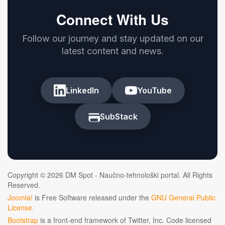
Connect With Us
Follow our journey and stay updated on our
latest content and news.
LinkedIn
YouTube
SubStack
Copyright © 2026 DM Spot - Naučno-tehnološki portal. All Rights
Reserved.
Joomla!
is Free Software released under the
GNU General Public
License.
Bootstrap
is a front-end framework of Twitter, Inc. Code licensed