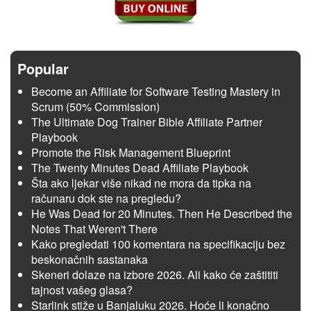
Popular
Become an Affiliate for Software Testing Mastery in
Scrum (50% Commission)
The Ultimate Dog Trainer Bible Affiliate Partner
Playbook
Promote the Risk Management Blueprint
The Twenty Minutes Dead Affiliate Playbook
Šta ako ljekar više nikad ne mora da tipka na
računaru dok ste na pregledu?
He Was Dead for 20 Minutes. Then He Described the
Notes That Weren't There
Kako pregledati 100 komentara na specifikaciju bez
beskonačnih sastanaka
Skeneri dolaze na izbore 2026. Ali kako će zaštititi
tajnost vašeg glasa?
Starlink stiže u Banjaluku 2026. Hoće li konačno