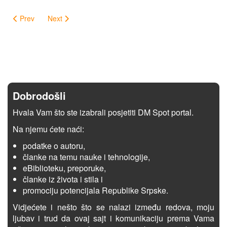
Prev
Next
Dobrodošli
Hvala Vam što ste izabrali posjetiti DM Spot portal.
Na njemu ćete naći:
podatke o autoru,
članke na temu nauke i tehnologije,
eBiblioteku, preporuke,
članke iz života i stila i
promociju potencijala Republike Srpske.
Vidjećete i nešto što se nalazi između redova, moju
ljubav i trud da ovaj sajt i komunikaciju prema Vama