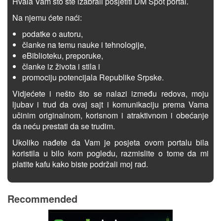
Hvala Vam što ste izabrali posjetiti DM Spot portal.
Na njemu ćete naći:
podatke o autoru,
članke na temu nauke i tehnologije,
eBiblioteku, preporuke,
članke iz života i stila i
promociju potencijala Republike Srpske.
Vidjećete i nešto što se nalazi između redova, moju
ljubav i trud da ovaj sajt i komunikaciju prema Vama
učinim originalnom, korisnom i atraktivnom i obećanje
da neću prestati da se trudim.
Ukoliko nađete da Vam je posjeta ovom portalu bila
koristila u bilo kom pogledu, razmislite o tome da mi
platite kafu kako biste podržali moj rad.
Recommended