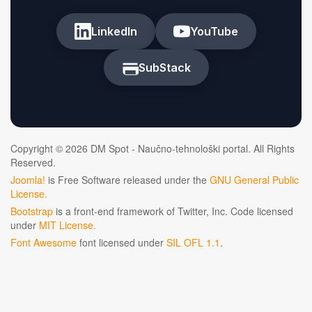
LinkedIn
YouTube
SubStack
Copyright © 2026 DM Spot - Naučno-tehnološki portal. All Rights
Reserved.
Joomla!
is Free Software released under the
GNU General Public
License.
Bootstrap
is a front-end framework of Twitter, Inc. Code licensed
under
MIT License.
Font Awesome
font licensed under
SIL OFL 1.1
.