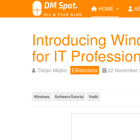
HOME
A
Introducing Wi
for IT Professio
Dejan Majkic
EBiblioteka
22 November 
Windows
SoftwareTutorial
Vodič