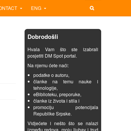
ONTACT
ENG
Dobrodošli
Hvala Vam što ste izabrali
posjetiti DM Spot portal.
Na njemu ćete naći:
podatke o autoru,
članke na temu nauke i
tehnologije,
eBiblioteku, preporuke,
članke iz života i stila i
promociju potencijala
Republike Srpske.
Vidjećete i nešto što se nalazi
između redova, moju ljubav i trud