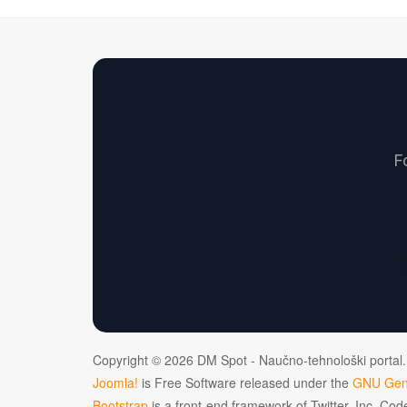
F
Copyright © 2026 DM Spot - Naučno-tehnološki portal.
Joomla!
is Free Software released under the
GNU Gene
Bootstrap
is a front-end framework of Twitter, Inc. Co