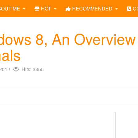
BOUT ME
HOT
RECOMMENDED
C
ndows 8, An Overview
nals
2012
Hits: 3355