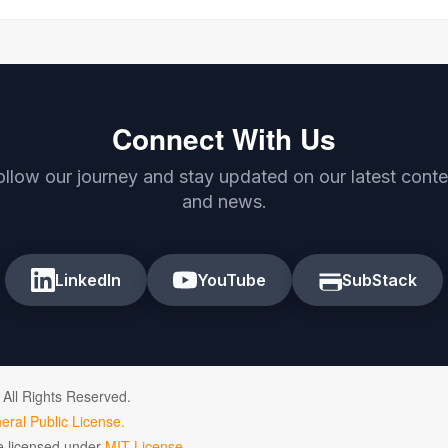
Connect With Us
ollow our journey and stay updated on our latest conte
and news.
LinkedIn
YouTube
SubStack
 All Rights Reserved.
ral Public License.
de licensed under
MIT License.