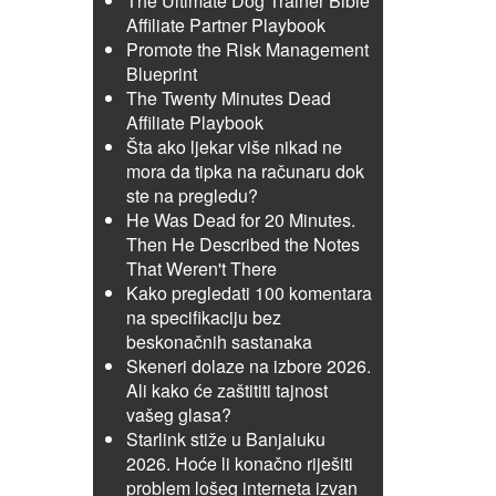
The Ultimate Dog Trainer Bible
Affiliate Partner Playbook
Promote the Risk Management
Blueprint
The Twenty Minutes Dead
Affiliate Playbook
Šta ako ljekar više nikad ne
mora da tipka na računaru dok
ste na pregledu?
He Was Dead for 20 Minutes.
Then He Described the Notes
That Weren't There
Kako pregledati 100 komentara
na specifikaciju bez
beskonačnih sastanaka
Skeneri dolaze na izbore 2026.
Ali kako će zaštititi tajnost
vašeg glasa?
Starlink stiže u Banjaluku
2026. Hoće li konačno riješiti
problem lošeg interneta izvan