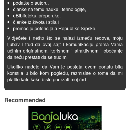
podatke o autoru,
članke na temu nauke i tehnologije,
eBiblioteku, preporuke,
članke iz života i stila i
promociju potencijala Republike Srpske.
Vidjećete i nešto što se nalazi između redova, moju
ljubav i trud da ovaj sajt i komunikaciju prema Vama
učinim originalnom, korisnom i atraktivnom i obećanje
da neću prestati da se trudim.
Ukoliko nađete da Vam je posjeta ovom portalu bila
koristila u bilo kom pogledu, razmislite o tome da mi
platite kafu kako biste podržali moj rad.
Recommended