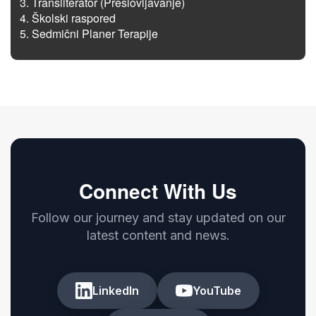
Transliterator (Preslovljavanje)
Školski raspored
Sedmični Planer Terapije
Connect With Us
Follow our journey and stay updated on our
latest content and news.
LinkedIn
YouTube