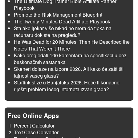
The Ultimate Dog Trainer Bible Affiliate Partner
Playbook
Promote the Risk Management Blueprint
The Twenty Minutes Dead Affiliate Playbook
Šta ako ljekar više nikad ne mora da tipka na
računaru dok ste na pregledu?
He Was Dead for 20 Minutes. Then He Described the
Notes That Weren't There
Kako pregledati 100 komentara na specifikaciju bez
beskonačnih sastanaka
Skeneri dolaze na izbore 2026. Ali kako će zaštititi
tajnost vašeg glasa?
Starlink stiže u Banjaluku 2026. Hoće li konačno
riješiti problem lošeg interneta izvan grada?
Free Online Apps
Percent Calculator
Text Case Converter