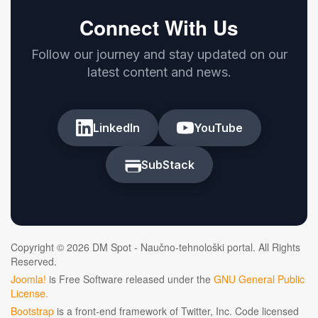
Connect With Us
Follow our journey and stay updated on our
latest content and news.
LinkedIn
YouTube
SubStack
Copyright © 2026 DM Spot - Naučno-tehnološki portal. All Rights
Reserved.
Joomla!
is Free Software released under the
GNU General Public
License.
Bootstrap
is a front-end framework of Twitter, Inc. Code licensed