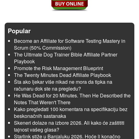
Popular
Become an Affiliate for Software Testing Mastery in
Scrum (50% Commission)
The Ultimate Dog Trainer Bible Affiliate Partner
Playbook
Promote the Risk Management Blueprint
The Twenty Minutes Dead Affiliate Playbook
Šta ako ljekar više nikad ne mora da tipka na
računaru dok ste na pregledu?
He Was Dead for 20 Minutes. Then He Described the
Notes That Weren't There
Kako pregledati 100 komentara na specifikaciju bez
beskonačnih sastanaka
Skeneri dolaze na izbore 2026. Ali kako će zaštititi
tajnost vašeg glasa?
Starlink stiže u Banjaluku 2026. Hoće li konačno