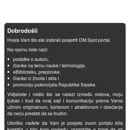
Dobrodošli
Hvala Vam što ste izabrali posjetiti DM Spot portal.
Na njemu ćete naći:
podatke o autoru,
članke na temu nauke i tehnologije,
eBiblioteku, preporuke,
članke iz života i stila i
promociju potencijala Republike Srpske.
Vidjećete i nešto što se nalazi između redova, moju
ljubav i trud da ovaj sajt i komunikaciju prema Vama
učinim originalnom, korisnom i atraktivnom i obećanje
da neću prestati da se trudim.
Ukoliko nađete da Vam je posjeta ovom portalu bila
koristila u bilo kom pogledu, razmislite o tome da mi