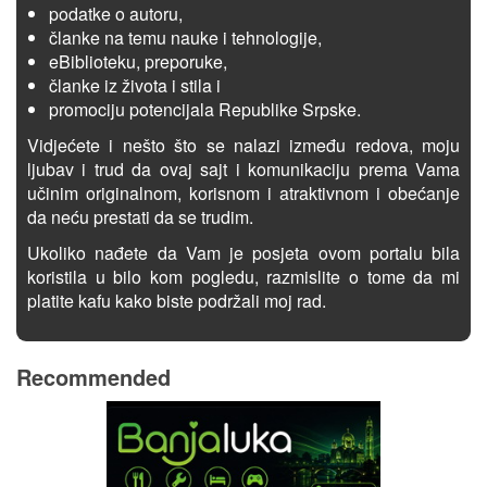
podatke o autoru,
članke na temu nauke i tehnologije,
eBiblioteku, preporuke,
članke iz života i stila i
promociju potencijala Republike Srpske.
Vidjećete i nešto što se nalazi između redova, moju
ljubav i trud da ovaj sajt i komunikaciju prema Vama
učinim originalnom, korisnom i atraktivnom i obećanje
da neću prestati da se trudim.
Ukoliko nađete da Vam je posjeta ovom portalu bila
koristila u bilo kom pogledu, razmislite o tome da mi
platite kafu kako biste podržali moj rad.
Recommended