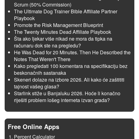
Scrum (50% Commission)
The Ultimate Dog Trainer Bible Affiliate Partner
Playbook
Promote the Risk Management Blueprint
The Twenty Minutes Dead Affiliate Playbook
Šta ako ljekar više nikad ne mora da tipka na
računaru dok ste na pregledu?
He Was Dead for 20 Minutes. Then He Described the
Notes That Weren't There
Kako pregledati 100 komentara na specifikaciju bez
beskonačnih sastanaka
Skeneri dolaze na izbore 2026. Ali kako će zaštititi
tajnost vašeg glasa?
Starlink stiže u Banjaluku 2026. Hoće li konačno
riješiti problem lošeg interneta izvan grada?
Free Online Apps
Percent Calculator