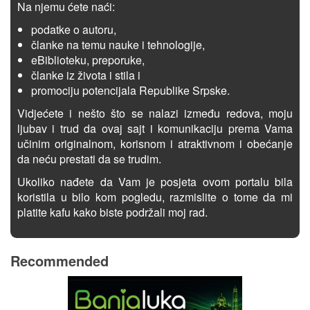
Na njemu ćete naći:
podatke o autoru,
članke na temu nauke i tehnologije,
eBiblioteku, preporuke,
članke iz života i stila i
promociju potencijala Republike Srpske.
Vidjećete i nešto što se nalazi između redova, moju
ljubav i trud da ovaj sajt i komunikaciju prema Vama
učinim originalnom, korisnom i atraktivnom i obećanje
da neću prestati da se trudim.
Ukoliko nađete da Vam je posjeta ovom portalu bila
koristila u bilo kom pogledu, razmislite o tome da mi
platite kafu kako biste podržali moj rad.
Recommended