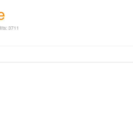
e
its: 3711