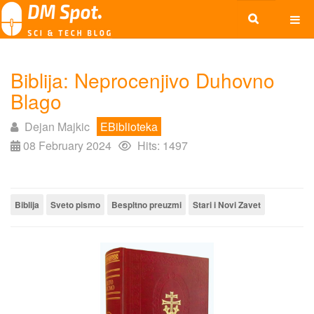
Biblija: Neprocenjivo Duhovno
Blago
Dejan Majkic
EBiblioteka
08 February 2024
Hits: 1497
Biblija
Sveto pismo
Bespltno preuzmi
Stari i Novi Zavet