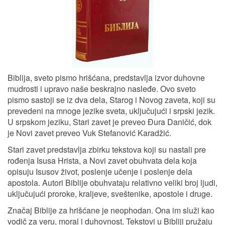
Biblija, sveto pismo hrišćana, predstavlja izvor duhovne
mudrosti i upravo naše beskrajno nasleđe. Ovo sveto
pismo sastoji se iz dva dela, Starog i Novog zaveta, koji su
prevedeni na mnoge jezike sveta, uključujući i srpski jezik.
U srpskom jeziku, Stari zavet je preveo Đura Daničić, dok
je Novi zavet preveo Vuk Stefanović Karadžić.
Stari zavet predstavlja zbirku tekstova koji su nastali pre
rođenja Isusa Hrista, a Novi zavet obuhvata dela koja
opisuju Isusov život, poslenje učenje i poslenje dela
apostola. Autori Biblije obuhvataju relativno veliki broj ljudi,
uključujući proroke, kraljeve, sveštenike, apostole i druge.
Značaj Biblije za hrišćane je neophodan. Ona im služi kao
vodič za veru, moral i duhovnost. Tekstovi u Bibliji pružaju