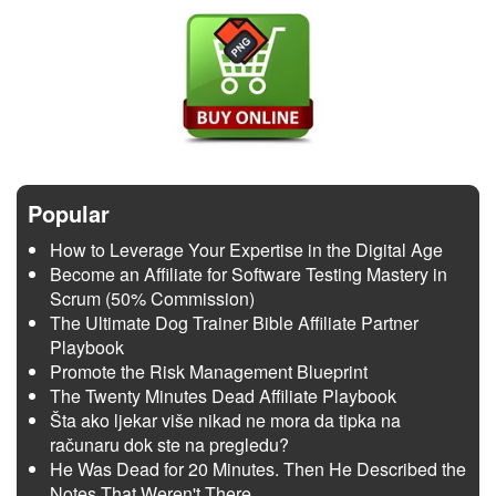
Popular
How to Leverage Your Expertise in the Digital Age
Become an Affiliate for Software Testing Mastery in
Scrum (50% Commission)
The Ultimate Dog Trainer Bible Affiliate Partner
Playbook
Promote the Risk Management Blueprint
The Twenty Minutes Dead Affiliate Playbook
Šta ako ljekar više nikad ne mora da tipka na
računaru dok ste na pregledu?
He Was Dead for 20 Minutes. Then He Described the
Notes That Weren't There